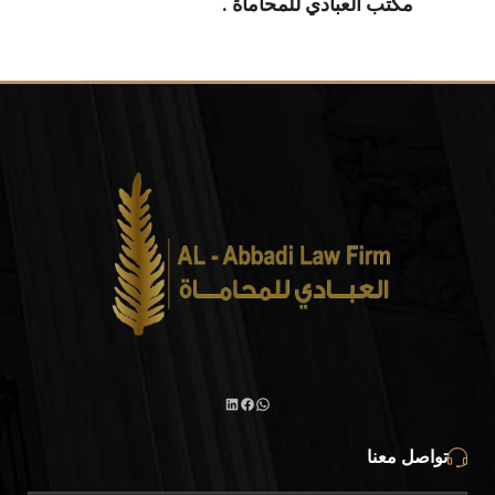
مكتب العبادي للمحاماة .
واتساب
لينكد
فيسبوك
تواصل معنا
إن