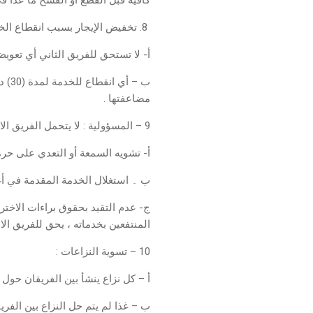
كافية قبل القطع أو الفسخ ما عدا 
8. تخفيض الإيجار بسبب انقطاع الخدمة :
أ- لا تستحق للفريق الثاني أي تعويض ، في حا
ب –
مضاعفتها .
9 – المسؤولية : لا يتحمل الفريق الاول المسئولية عن الامور التالية :
أ- تشويه السمعة أو التعدي على حر
تواصل مع
ب ۔ استغلال الخدمة المقدمة في أغ
ج- عدم التقيد بحقوق براءات الاخترا
المنتفعين بخدماته ، يحق للفريق ال
10 – تسوية النزاعات :
أ – كل نزاع ينشأ بين الفريقان حول تف
ب – غذا لم يتم حل النزاع بين الفريقا