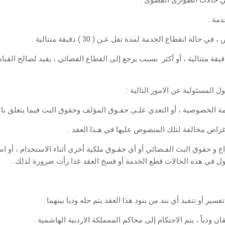
في حالات الطوارئ القصوى .
لة انقطاع الخدمة لمدة تقل عـن ( 30 ) دقيقة متتالية .
 أي انقطاع للخدمة لمدة (30) دقيقة متتالية ، أو أكثر بسبب يرجع إلى القطاع الفضائي ، يقيد 
مة الخصوصية ، أو التعدي علـى حقـوق المؤلف وحقوق البث فيما يتعلق با
نا
واتساب
لينكد
فيسبوك
راض مخالفة لتلك المنصوص عليها في هـذا العقد .
إن
ع و حقوق البث الفـضائي أو أي حقـوق ملكية أخرى أثناء الاستخدام ، أو استخ
اول في هذه الحالات قطع الخدمة أو فسخ العقد غذا رأت ضرورة لذلك .
سير أو تنفيذ أي بند من بنود هذا العقد يتم حله وديا بينهما .
ن ودياً ، يتم الاحتكام إلى محاكم الممملكة الاردنية الهاشمية .