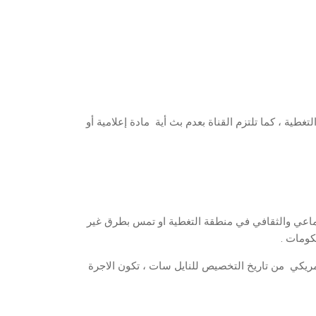
تغطية ، كما تلتزم القناة بعدم بث أية مادة إعلامية أو
جتماعي والثقافي في منطقة التغطية او تمس بطرق غير
كومات .
لتردد عن كل ( 1 ) ميجابـت ( ………….) الف دولار امريكي من تاريخ التخصيص للنايل سات ، تكون الاجرة