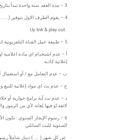
3 – مدة العقد سنة واحدة تبدأ بتاريخ ………………. وتنتهي بتاريخ …………………. .
4 – يقوم الطرف الاول بتوفير (……….. ) ميجا على قمر النيل سات بما فيها خدمة ال
.Up link & play out
5 – طبيعة عمل القناة التلفزيونية ك
أ – عدم اشتخدام اي مادة اعلامية او 
إعلانية كاذبة .
ب – عدم التعامل مع / أو استعمال أي
ج – عدم بث اي مواد إعلانية للتبغ وم
د – عدم بث آية برامج حوارية أو خ
لائقة او فيها إهانة لأي من الرموز 
السنوية للبث الساتلي
عن كل شهر ( ….. ) دينار شاملاً رسوم 