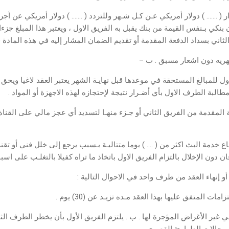
ر ( ……. ) دولار أمريكي عـن كـل شـهر وللتردد ( ……. ) دولار أمريكي عن أجر
نكي بـنفس القيمة من بنك يقبل به الفريق الاول ، ويعتبر هذا المبلغ جزءا 
 الثاني بسداد الدفعة المقدمة أو تقديم الضمان المشار إليه في هذه الما
یه دون اشعار مسبق . ب –
ل للمبالغ المستحقة في موعدها قبل نهايـة الشهر يعتبر العقد لاغيا ويحق 
طالبة الطرف الاول بأي أضـرار نتيجة لإحتجازه لهذه الاجهزة أو المواد .
 المقدمة من الفريق الثاني أو جـزء منهـا لتسديد أي عجز مالي على القناة
ـاع خدمة البث اكثر من ( …. ) يوما متتاليـة بـسبب يرجع إلى خلل فني أو 
 دون الإخلال بالتزام الفريق الاول باتخاذ ما تراه كفيلا بالتغلـب على اسب
و إنهاء العقد من طرف واحد في الاحوال التالية :
ات المتفق عليها بهذا العقد مـده تزيـد عن (30) يوم .
 غير الأغراض المؤجرة لها . ب . يلتزم الفريق الأول بأن يخطر الطرف الث