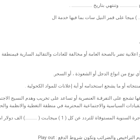
اعلانية تضر بالصحة العامة أو مخالفة للعادات والتقاليد السارية فيمنطقة ال
 نوع من انواع الدجل أو الشعوذة ، أو السحر.
نتجاته أو ما يشجع استخدامه أو أية إعلانات للمواد الكحولية .
لافها تشجع على التفرقـة العنصرية أو تساعد على تخريب وهدم النسيج الا
والقيادات السياسية والاجتماعية المحترمة في منطقة التغطية والانظمة والح
6 – رسوم الإيجار السنوي : تكون الأجرة السنوية المستوفاة ل
التراخيص والضرائب وتكون شروط الدفع : Play out