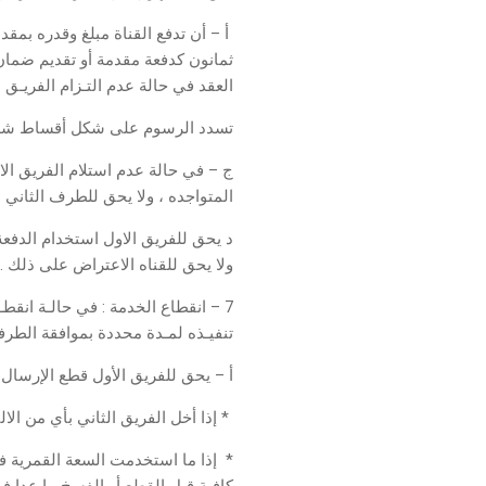
أ – أن تدفع القناة مبلغ وقدره بمقدا
ثمانون كدفعة مقدمة أو تقديم ضمان ب
العقد في حالة عدم التـزام الفريـق
تسدد الرسوم على شكل أقساط شهر
ج – في حالة عدم استلام الفريق الاو
المتواجده ، ولا يحق للطرف الثاني م
د يحق للفريق الاول استخدام الدفعة
ولا يحق للقناه الاعتراض على ذلك .
7 – انقطاع الخدمة : في حالـة انقط
تنفيـذه لمـدة محددة بموافقة الطرفان
أ – يحق للفريق الأول قطع الإرسال أ
* إذا أخل الفريق الثاني بأي من الالتزام
* إذا ما استخدمت السعة القمرية في