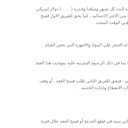
ة البث كل شـهر ومبلغـا وقـدره ( ……… ) دولار امريكي
مـن الاجـر الاجماليه ، كما يحق للقريق الاول فسخ
دة فـي الوقت المحدد .
له الحجز علي المواد والاجهزة التي تخص القناة
 بما في ذلك الرسوم المترتبة عليه بموجـب هذا العقد
تقني ، فيحق للفريق الثاني طلب فسخ العقد ، أو وقف
اب الانقطاع وإعادة الخدمة .
اني بنيته في قطع الخدمة أو فسخ العقد خلال فترة