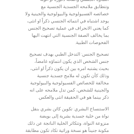
وتتطابق ملامحه الجسدية الجنسية مع
خصائصه الفسيولوجية والبيولوجية والجينية ولا
يوجد اشتباه في انتمائه الجنسي ذكراً او انثى،
كما يعني الانحراف في عملية تصحيح الجنس
بما يخالف الصفة الجنسية التي انتهت اليها
الفحوصات الطبية.
تصحيح الجنس: التدخل الطبي بهدف تصحيح
جنس الشخص الذي يكون انتماؤه غامضاً،
بحيث يشتبه امره بين ان يكون ذكراً او انثى،
وذلك كأن تكون له ملامح جسدية جنسية
مخالفة للخصائص الفسيولوجية والبيولوجية
والجينية للشخص، كمن تدل ملامحه على انه
ذكر بينما هو في الحقيقة انثى والعكس.
الاستنساخ البشري: تكوين كائن بشري بنقل
نواة من خلية جسدية بشرية إلى بويضة
منزوعة النواة، وتتكاثر الخلية الناتجة عن ذلك
مكونة جنيناً هو نسخة وراثية تكاد تكون مطابقة