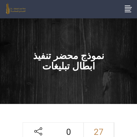
نموذج محضر تنفيذ
ابطال تبليغات
0
27