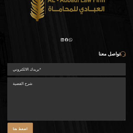
واتساب
لينكد
فيسبوك
تواصل معنا
إن