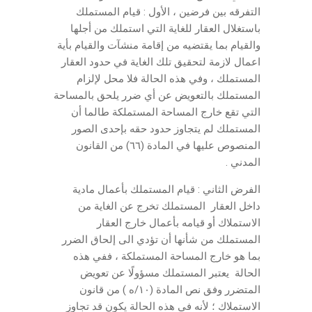
التفرقه بين فرضين ، الأول : قيام المستملك
باستغلال العقار للغاية التي استملك من أجلها
والقيام بما يقتضيه من إقامة منشآت والقيام بأية
اعمال لازمة لتحقيق تلك الغاية في حدود العقار
المستملك ، وفي هذه الحالة فلا محل لإلزام
المستملك بالتعويض عن أي ضرر يلحق بالمساحة
التي تقع خارج المساحة المستملكة طالما أن
المستملك لم يتجاوز حدود حقه بإحدى الصور
المنصوص عليها في المادة (٦٦) من القانون
المدني .
الفرض الثاني : قيام المستملك بأعمال مادية
داخل العقار المستملك تخرج عن الغاية من
الاستملاك أو قيامه بأعمال خارج العقار
المستملك من شأنها أن تؤدي الى إلحاق الضرر
بما هو خارج المساحة المستملكة ، ففي هذه
الحالة يعتبر المستملك مسؤولًا عن تعويض
المتضرر وفق نص المادة (١٠/ه ) من قانون
الاستملاك ؛ لأنه في هذه الحالة يكون قد تجاوز