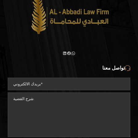
واتساب
لينكد
فيسبوك
تواصل معنا
إن