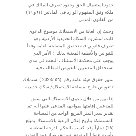
حدود استعمال الحق وحدود تصرف المالك في
ملكه وفق المفهوم الوارد في المادتين (٦١و ٦٦)
من القانون المدني .
وحيث إن الغاية من الاستملاك موضوع الدعوى
كانت لمشروع السكك الحديدية الأردنية وهو
تصرف قانوني فيه تحقيق للمصلحة العامة وفقاً
للقوانين والأنظمة المعنية بذلك ؛ الأمر الذي
يوجب على محكمة الاستئناف البحث في مدى
استحقاق المدعيين للتعويض المطالب فيه .
تمييز حقوق هيئة عامة رقم (٥٦ /2023 ).استملاك
/ تعويض خارج مساحة الاستملاك/ سكك حديدية .
إذا تبين من خلال دعوى الاستملاك التي سبق
للمدعيين إقامتها بمواجهة المدعى عليها أنه تم
تقدير سعر المتر المربع الواحد من المساحة
المستملكة بتاريخ إعلان الرغبة بالاستملاك بمبلغ
(26) ديناراً وقد اكتسب الحكم الدرجة القطعية
وأصبح عنواناً للحقيقة بتصديقه وحاز قوة القضية