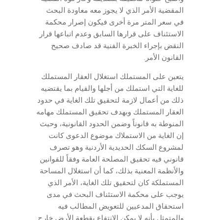
المقضية الأمر الذي لا يجوز معه معاودة البحث
في سعر المتر مرة أخرى فيكون إصرار محكمة
الاستئناف على قرارها السابق وعدم اتباعها قرار
النقض بإجراء الخبرة الفنية قد صادف صحيح
القانون الأمر.
يتعين على المستملك استغلال العقار المستملك
للغاية التي استملك من أجلها والقيام بما يقتضيه
ذلك من أعمال لازمة لتحقيق تلك الغاية في حدود
العقار المستملك وبهدف تحقيق المستملك مهامه
المنوطة به قانوناً وضمن الحدود القانونية، وحيث
إن الغاية من الاستملاك موضوع الدعوى كانت
لمشروع السكك الحديدية الأردنية وهو تصرف
قانوني فيه تحقيق المصلحة العامة وفقاً للقوانين
والأنظمة المعنية بذلك، كما أن استغلال المساحة
المستملكة كان لتحقيق تلك الغاية، الأمر الذي
يوجب على محكمة الاستئناف البحث في مدى
استحقاق المدعيين للتعويض المطالب فيه
والمتمثل بأنه لا يمكن الانتفاع بقطعة الأرض خارج