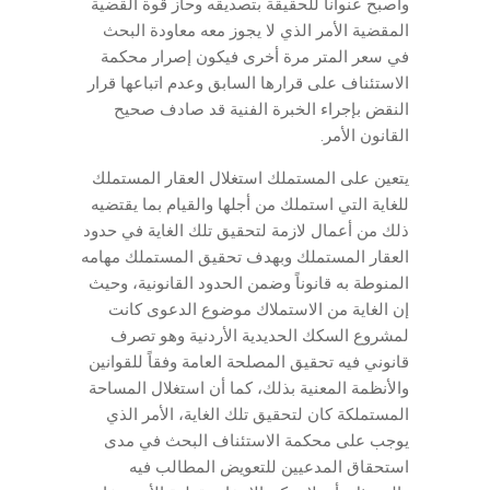
وأصبح عنواناً للحقيقة بتصديقه وحاز قوة القضية
المقضية الأمر الذي لا يجوز معه معاودة البحث
في سعر المتر مرة أخرى فيكون إصرار محكمة
الاستئناف على قرارها السابق وعدم اتباعها قرار
النقض بإجراء الخبرة الفنية قد صادف صحيح
القانون الأمر.
يتعين على المستملك استغلال العقار المستملك
للغاية التي استملك من أجلها والقيام بما يقتضيه
ذلك من أعمال لازمة لتحقيق تلك الغاية في حدود
العقار المستملك وبهدف تحقيق المستملك مهامه
المنوطة به قانوناً وضمن الحدود القانونية، وحيث
إن الغاية من الاستملاك موضوع الدعوى كانت
لمشروع السكك الحديدية الأردنية وهو تصرف
قانوني فيه تحقيق المصلحة العامة وفقاً للقوانين
والأنظمة المعنية بذلك، كما أن استغلال المساحة
المستملكة كان لتحقيق تلك الغاية، الأمر الذي
يوجب على محكمة الاستئناف البحث في مدى
استحقاق المدعيين للتعويض المطالب فيه