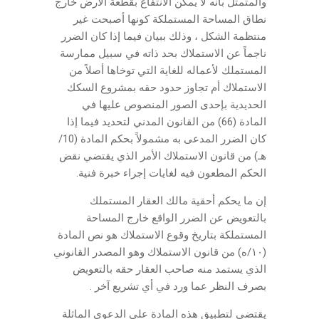
والمتمثل بأنه لا يمكن الانتفاع بقطعة الأرض خارج
نطاق المساحة المستملكة كونها أصبحت غير
منتظمة الشكل ، وذلك ببيان فيما إذا كان الضرر
ناجماً عن الاستملاك بحد ذاته في سبيل ممارسة
المستملك لأعماله للغاية التي توخاها أصلاً من
الاستملاك أم تجاوز حدود حقه بمشروع السكك
الحديدية بإحدى الصور المنصوص عليها في
المادة (66) من القانون المدني لتحديد فيما إذا
كان الضرر المدعى به مشمولاً بحكم المادة (10/
هـ) من قانون الاستملاك الأمر الذي يقتضي نقض
الحكم المطعون فيه لغايات إجراء خبرة فنية.
إن ما يحكم أحقية مالك العقار المستملك
بالتعويض عن الضرر الواقع خارج المساحة
المستملكة بتاريخ وقوع الاستملاك هو نص المادة
(١٠/ه) من قانون الاستملاك وهو المصدر القانوني
الذي يستمد منه صاحب العقار حقه بالتعويض
بصرف النظر عما ورد في أي تشريع آخر .
يقتضي لتطبيق هذه المادة على الدعوى الماثلة