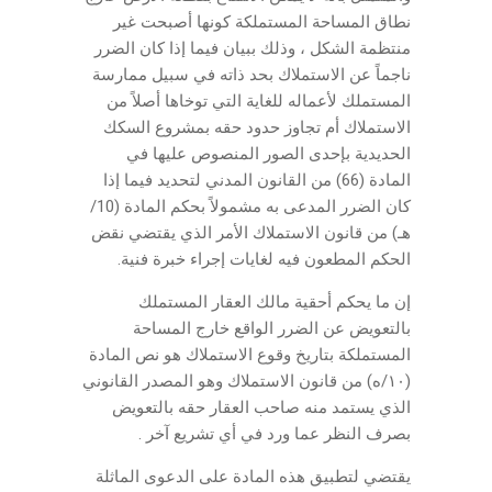
نطاق المساحة المستملكة كونها أصبحت غير
منتظمة الشكل ، وذلك ببيان فيما إذا كان الضرر
ناجماً عن الاستملاك بحد ذاته في سبيل ممارسة
المستملك لأعماله للغاية التي توخاها أصلاً من
الاستملاك أم تجاوز حدود حقه بمشروع السكك
الحديدية بإحدى الصور المنصوص عليها في
المادة (66) من القانون المدني لتحديد فيما إذا
كان الضرر المدعى به مشمولاً بحكم المادة (10/
هـ) من قانون الاستملاك الأمر الذي يقتضي نقض
الحكم المطعون فيه لغايات إجراء خبرة فنية.
إن ما يحكم أحقية مالك العقار المستملك
بالتعويض عن الضرر الواقع خارج المساحة
المستملكة بتاريخ وقوع الاستملاك هو نص المادة
(١٠/ه) من قانون الاستملاك وهو المصدر القانوني
الذي يستمد منه صاحب العقار حقه بالتعويض
بصرف النظر عما ورد في أي تشريع آخر .
يقتضي لتطبيق هذه المادة على الدعوى الماثلة