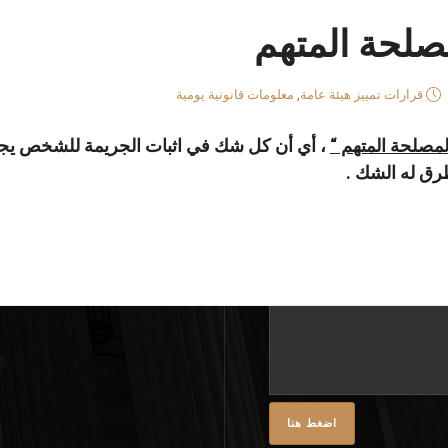
لحة المتهم
قرارات تمييز هيئة عامة
,
معلومات قانونية يومية
لمصلحة المتهم
“
، أي أن كل شك في اثبات الجريمة للشخص يج
نا
طرق له الشك .
واتساب
لينكد
فيسبوك
إن