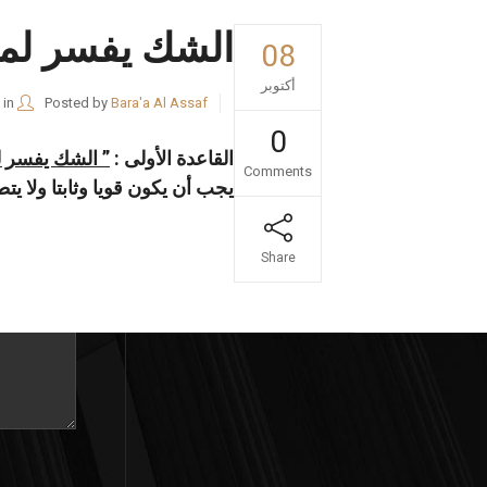
الشك يفسر لمص
08
أكتوبر
in
Posted by
Bara'a Al Assaf
0
القاعدة الأولى :
” الشك يفسر 
Comments
تواصل مع
يجب أن يكون قويا وثابتا ولا يت
Share