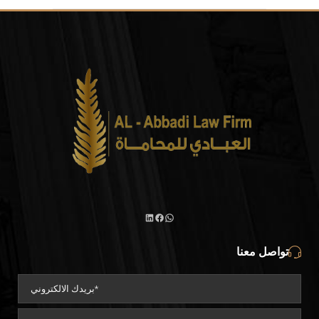
واتساب
لينكد
فيسبوك
تواصل معنا
إن