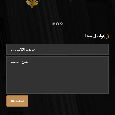
واتساب
لينكد
فيسبوك
تواصل معنا
إن