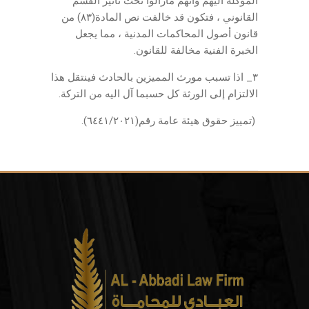
الموكلة اليهم وانهم مازالوا تحت تأثير القسم
القانوني ، فتكون قد خالفت نص المادة(٨٣) من
قانون أصول المحاكمات المدنية ، مما يجعل
الخبرة الفنية مخالفة للقانون.
٣_ اذا تسبب مورث المميزين بالحادث فينتقل هذا
الالتزام إلى الورثة كل حسبما آل اليه من التركة.
(تمييز حقوق هيئة عامة رقم(٦٤٤١/٢٠٢١).