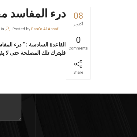
درء المفاسد م
08
أكتوبر
in
Posted by
Bara'a Al Assaf
0
القاعدة السادسة :
” درء المف
Comments
تواصل مع
فليترك تلك المصلحة حتى لا يقع
Share