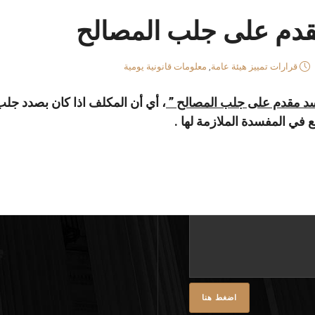
قدم على جلب المصالح
قرارات تمييز هيئة عامة
,
معلومات قانونية يومية
اسد مقدم على جلب المصالح ”
، أي أن المكلف اذا كان بصدد جل
نا
 في المفسدة الملازمة لها .
واتساب
لينكد
فيسبوك
إن