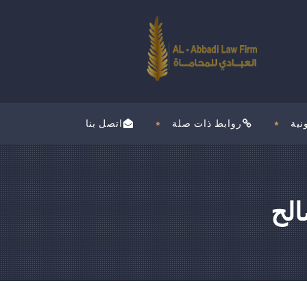
نية
روابط ذات صلة
اتصل بنا
الح