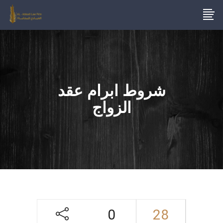
شروط ابرام عقد
الزواج
0
28