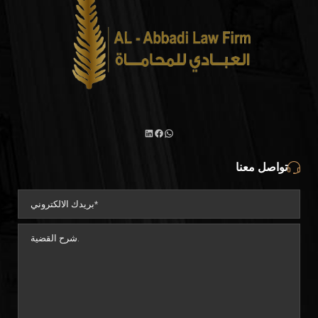
واتساب
لينكد
فيسبوك
تواصل معنا
إن