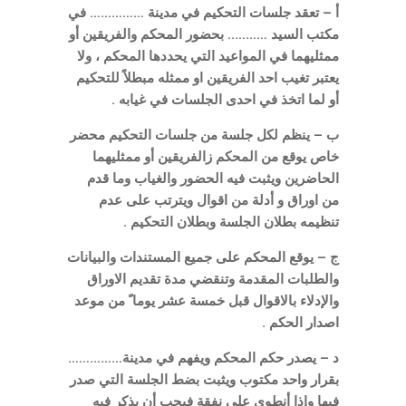
أ – تعقد جلسات التحكيم في مدينة …………… في
مكتب السيد ……….. بحضور المحكم والفريقين أو
ممثليهما في المواعيد التي يحددها المحكم ، ولا
يعتبر تغيب احد الفريقين او ممثله مبطلاً للتحكيم
أو لما اتخذ في احدى الجلسات في غيابه .
ب – ينظم لكل جلسة من جلسات التحكيم محضر
خاص يوقع من المحكم زالفريقين أو ممثليهما
الحاضرين ويثبت فيه الحضور والغياب وما قدم
من اوراق و أدلة من اقوال ويترتب على عدم
تنظيمه بطلان الجلسة وبطلان التحكيم .
ج – يوقع المحكم على جميع المستندات والبيانات
والطلبات المقدمة وتنقضي مدة تقديم الاوراق
والإدلاء بالاقوال قبل خمسة عشر يوما ً من موعد
اصدار الحكم .
د – يصدر حكم المحكم ويفهم في مدينة……………
بقرار واحد مكتوب ويثبت بضط الجلسة التي صدر
فيها وإذا أنطوى على نفقة فيجب أن يذكر فيه