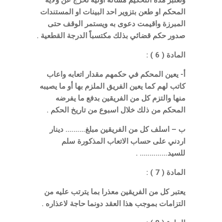
وتعتبر مدة التحكيم مسألة اولية تخرج عن ولاية
المحكم او طعن بتزوير احد البينات او المستندات
المبرزة واقيمت دعوى به ويستمر الوقف حتى
صدور حكم قضائي بذلك مكتسباً الدرجة القطعية .
المادة ( 6 ) :
أ- يعين المحكم في حكمهم مقدار اتعابه واعاب
كاتب لهم كما يعين الفريق الملزم بها أو ما يصيبه
منها والتزم كل من الفريقين بدفع ما يفرضه
المحكم من ذلك خلال اسبوع من تاريخ الحكم .
ب – اسلف كل من الفريقين مبلغ………. دينار
اردني على حساب الاتعاب المذكورة سلم
للسيد………….. .
المادة ( 7 ) :
يعتبر كل من الفريقين معذرا بما يترتب عليه من
التزامات بموجب هذا العقد دونما حاجة لاعذاره .