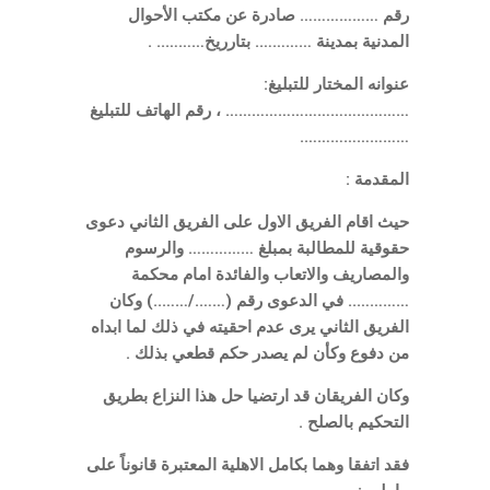
رقم ……………… صادرة عن مكتب الأحوال
المدنية بمدينة …………. بتارريخ……….. .
عنوانه المختار للتبليغ:
…………………………………… ، رقم الهاتف للتبليغ
…………………….
المقدمة :
حيث اقام الفريق الاول على الفريق الثاني دعوى
حقوقية للمطالبة بمبلغ …………… والرسوم
والمصاريف والاتعاب والفائدة امام محكمة
………….. في الدعوى رقم (……./……..) وكان
الفريق الثاني يرى عدم احقيته في ذلك لما ابداه
من دفوع وكأن لم يصدر حكم قطعي بذلك .
وكان الفريقان قد ارتضيا حل هذا النزاع بطريق
التحكيم بالصلح .
فقد اتفقا وهما بكامل الاهلية المعتبرة قانوناً على