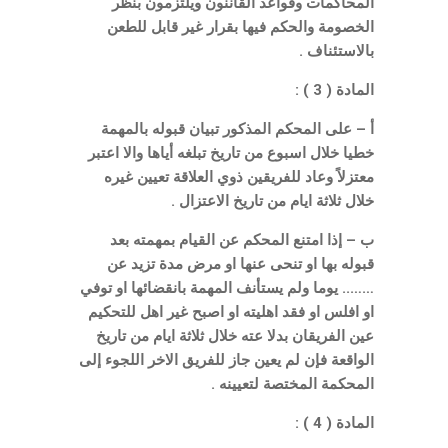
المحاكمات وقواعد القاننون ويلتزمون بنظر
الخصومة والحكم فيها بقرار غير قابل للطعن
بالاستئناف .
المادة ( 3 ) :
أ – على المحكم المذكور تبيان قبوله بالمهمة
خطيا خلال اسبوع من تاريخ تبلغه أياها والا اعتبر
معتزلاً وعاد للفريقين ذوي العلاقة تعيين غيره
خلال ثلاثة ايام من تاريخ الاعتزال .
ب – إذا امتنع المحكم عن القيام بمهمته بعد
قبوله بها او تنحى عنها او مرض مدة تزيد عن
…….. يوما ولم يستأنف المهمة بانقضائها او توفي
او افلس او فقد اهليته او اصبح غير اهل للتحكيم
عين الفريقان بدلا عته خلال ثلاثة ايام من تاريخ
الواقعة فإن لم يعين جاز للفريق الاخر اللجوء إلى
المحكمة المختصة لتعيينه .
المادة ( 4 ) :