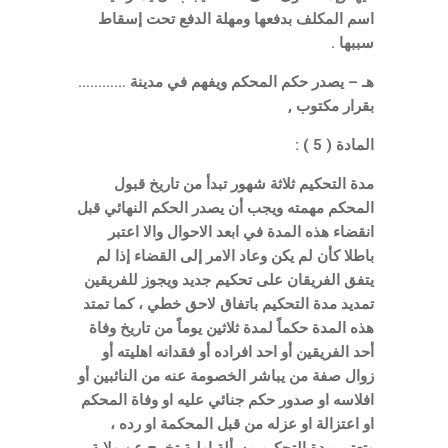
اسم المكلف بدفعها ومهلة الدفع تحت إسقاط
سببها .
هـ – يصدر حكم المحكم ويفهم في مدينة …………
بقرار مكتوب ,
المادة ( 5 ) :
مدة التحكيم ثلاثة شهور تبدأ من تاريخ قبول
المحكم مهمته ويجب أن يصدر الحكم النهائي قبل
انقضاء هذه المدة في ابعد الاحوال والا اعتبر
باطلا كأن لم يكن وعاد الامر إلى القضاء إذا لم
يتفق الفريقان على تحكيم جديد ويجوز للفريقين
تمديد مدة التحكيم باتفاق لاحق خطي ، كما تمتد
هذه المدة حكماً لمدة ثلاثين يوماً من تاريخ وفاة
أحد الفريقين أو احد افراده أو فقدانه اهليته أو
زوال صفة من يباشر الخصومة عنه من النائبين أو
افلاسه او صدور حكم جنائي عليه او وفاة المحكم
او اعتزالة او عزله من قبل المحكمة او رده ،