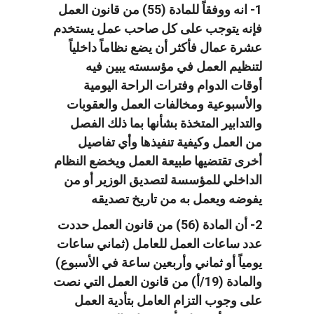
1- انه ووفقاً للمادة (55) من قانون العمل
فإنه يتوجب على كل صاحب عمل يستخدم
عشرة عمال فأكثر أن يضع نظاماً داخلياً
لتنظيم العمل في مؤسسته يبين فيه
أوقات الدوام وفترات الراحة اليومية
والأسبوعية ومخالفات العمل والعقوبات
والتدابير المتخذة بشأنها بما ذلك الفصل
من العمل وكيفية تنفيذها وأي تفاصيل
أخرى تقتضيها طبيعة العمل ويخضع النظام
الداخلي للمؤسسة لتصديق الوزير أو من
يفوضه ويعمل به من تاريخ تصديقه
2- أن المادة (56) من قانون العمل حددت
عدد ساعات العمل للعامل (ثماني ساعات
يومياً أو ثماني وأربعين ساعة في الأسبوع)
والمادة (19/أ) من قانون العمل التي نصت
على وجوب التزام العامل بتأدية العمل