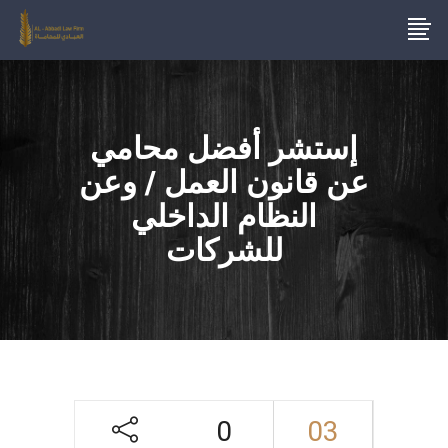
إستشر أفضل محامي
عن قانون العمل / وعن
النظام الداخلي
للشركات
0
03