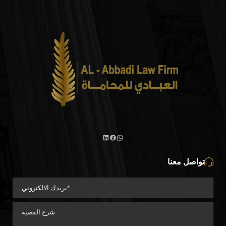
واتساب
لينكد
فيسبوك
تواصل معنا
إن