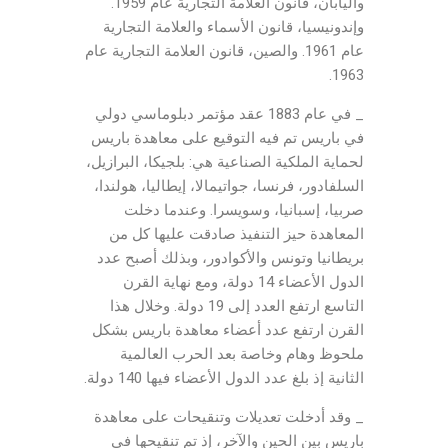
واليابان، قانون العلامة التجارية عام 1959.
وإندونيسيا، قانون الأسماء والعلامة التجارية
عام 1961. والصين، قانون العلامة التجارية عام
1963.
_ في عام 1883 عقد مؤتمر دبلوماسي دولي
في باريس تم فيه التوقيع على معاهدة باريس
لحماية الملكية الصناعية هي: بلجيكا، البرازيل،
السلفادور، فرنسا، جواتيمالا، إيطاليا، هولندا،
صربيا، إسبانيا، وسويسرا. وعندما دخلت
المعاهدة حيز التنفيذ صادقت عليها كل من
بريطانيا وتونس والأكوادور، وبذلك أصبح عدد
الدول الأعضاء 14 دولة، ومع نهاية القرن
التاسع ارتفع العدد إلى 19 دولة. وخلال هذا
القرن ارتفع عدد أعضاء معاهدة باريس بشكل
ملحوظ وهام وخاصة بعد الحرب العالمية
الثانية إذ بلغ عدد الدول الأعضاء فيها 140 دولة.
_ وقد أدخلت تعديلات وتنقيحات على معاهدة
باريس بين الحين والآخر، إذ تم تنقيحها في