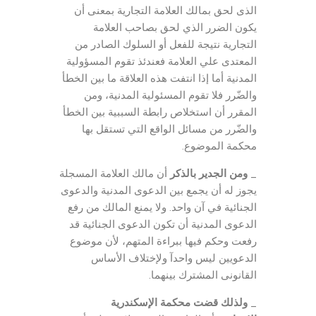
الذى لحق بمالك العلامة التجارية بمعنى أن
يكون الضرر الذي لحق بصاحب العلامة
التجارية نتيجة للفعل أو السلوك الصادر من
المعتدى علي العلامة فعندئذ تقوم المسؤولية
المدنية أما إذا انتفت هذه العلاقة ما بين الخطأ
والضّرر فلا تقوم المسئولية المدنية، ومن
المقرر أن استخلاص رابطة السببية بين الخطأ
والضّرر من مسائل الواقع التي تستقل بها
محكمة الموضوع.
_
ومن الجدير بالذكر
أن مالك العلامة المسجلة
يجوز له أن يجمع بين الدعوى المدنية والدعوى
الجنائية في آن واحد. ولا يمنع المالك من رفع
الدعوى المدنية أن تكون الدعوى الجنائية قد
رفعت وحكم فيها ببراءة المتهم، لأن موضوع
الدعويين ليس واحدآ ولإختلاف الأساس
القانونى المشترك بينهما.
_
ولذلك قضت محكمة الإسكندرية