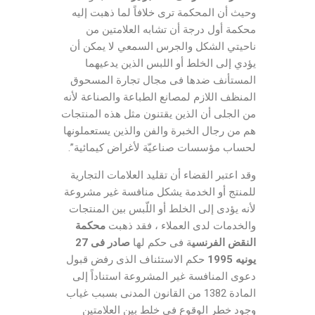
وحيث أن المحكمة ترى خلافاً لما ذهبت إليه
محكمة أول درجة أن تشابه العلامتين من
ناحيتي الشكل والجرس السمعي لا يمكن أن
يؤدي إلى الخلط أو اللبس الذين يدعيهما
المستأنف ضدها فى مجال تجارة المسحوق
المنظف اللازم لمصانع الطباعة والصناعة لأنه
من الجلى أن الذين يقتنون مثل هذه المنتجات
هم من رجال الخبرة والفن والذين يستعملونها
لحساب مؤسسات صناعيّة لأغراض كيمائية”.
وقد اعتبر القضاء أن تقليد العلامات التجارية
للمنتج أو الخدمة يشكل منافسة غير مشروعة
لأنه يؤدى إلى الخلط أو اللّبس بين المنتجات
والخدمات لدى العملاء ، فقد ذهبت
محكمة
النقض الفرنسي
ة فى حكم لها
صادر فى 27
يونيه 1995
حكم الاستئناف الذى رفض قبول
دعوى المنافسة غير المشروعة استناداً إلى
المادة 1382 من القانون المدنى بسبب غياب
وجود خطر الوقوع فى خلط بين العلامتين