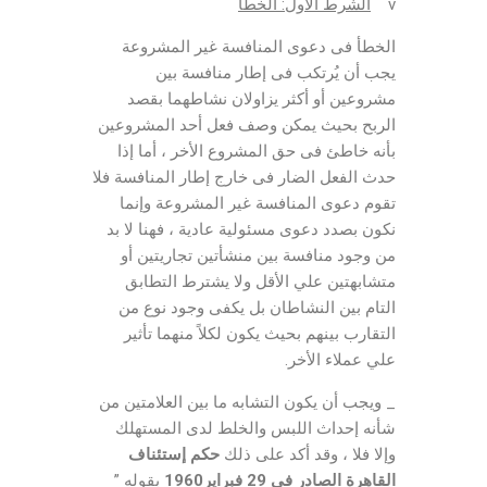
v
الشرط الأول: الخطأ
الخطأ فى دعوى المنافسة غير المشروعة
يجب أن يُرتكب فى إطار منافسة بين
مشروعين أو أكثر يزاولان نشاطهما بقصد
الربح بحيث يمكن وصف فعل أحد المشروعين
بأنه خاطئ فى حق المشروع الأخر ، أما إذا
حدث الفعل الضار فى خارج إطار المنافسة فلا
تقوم دعوى المنافسة غير المشروعة وإنما
نكون بصدد دعوى مسئولية عادية ، فهنا لا بد
من وجود منافسة بين منشأتين تجاريتين أو
متشابهتين علي الأقل ولا يشترط التطابق
التام بين النشاطان بل يكفى وجود نوع من
التقارب بينهم بحيث يكون لكلاً منهما تأثير
علي عملاء الأخر.
_ ويجب أن يكون التشابه ما بين العلامتين من
شأنه إحداث اللبس والخلط لدى المستهلك
وإلا فلا ، وقد أكد على ذلك
حكم إستئناف
القاهرة الصادر فى 29 فبراير1960
بقوله ”