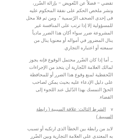
تقضي – فضلاً عن التّعويض – بإزالة الضّرر،
ونشر ملخص الحكم على نفقة المحكوم عليه
فى إحدى الصحف الرّسمية “، ومن ثم فلا محل
للمسؤولية إلا إذا ترتب على المنافسة غير
المشروعة ضرر سواء أكان هذا الضرر مادياً
ينال المضرور في أمواله أو معنويا ينال من
سمعته أو اعتباره التجاري.
_ أما إذا كان الضّرر محتمل الوقوع فإنه يجوز
لمالك العلامة التّجارية أن يتخذ من الإجراءات
التّحفظية لمنع وقوع هذا الضرر أو للمحافظة
على دليل الإدعاء عليه بحيث يمكن لصاحب
الحقّ التمسك بهذا الدّليل عند اللجوء إلى
القضاء.
v
الشرط الثالث: علاقة السببية ( رابطة
السببية )
لابد من رابطة بين الخطأ الذى ارتكبه أو تسبب
به المعتدى على العلامة التجارية وبين الضّرر