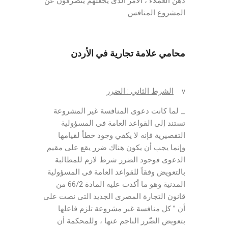
ذهن العملاء ، الأمر الذى يجعلهم ينصرفون عن
المشروع المنافس.
محامي علامة تجارية في الأردن
v
الشرط الثاني : الضرر
_ لما كانت دعوى المنافسة غير المشروعة
تستند إلى القواعد العامة فى المسؤولية
التقصيرية فإنه لا يكفي وجود خطأ لقيامها
وإنما يجب أن يكون هناك ضرر يقع على مقيم
الدعوى فوجود الضرر شرط لازم للمطالبة
بالتعويض وفقاً للقواعد العامة فى المسؤولية
المدنية وهو ما أكدت عليه المادة 66/2 من
قانون التجارة المصرى الجديد التى نصت على
أن ” كل منافسة غير مشروعة تلزم فاعلها
بتعويض الضّرر الناجم عنها ، وللمحكمة أن