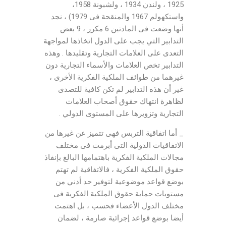
1925 ، ولندن 1934 ، ولشبونة 1958،
واستكهولم 1967 والمنقحة فى 1979) ، نجد
أنها وضعت فى المادتين 6 مكرر ، 9 بعض
التدابير التي يجب على الدول اتخاذها لمواجهة
التعدى على العلامات التجارية وتقليدها . وهذه
التدابير تخص العلامات والأسماء التجارية دون
غيرهما من طوائف الملكية الفكرية الأخرى ،
غير أن هذه التدابير لم تكن كافية للتصدى
لظاهرة انتهاك حقوق أصحاب العلامات
التجارية وتزويرها على المستوى الدولي .
_ أما اتفاقية التربس فهى تتميز عن غيرها من
الاتفاقيات الدولية التى أبرمت فى مختلف
مجالات الملكية الفكرية باهتمامها البالغ بإنفاذ
حقوق الملكية الفكرية ، فالاتفاقية لم تهتم
بوضع قواعد موضوعية لتوفير حد أدني من
مستويات حماية حقوق الملكية الفكرية فى
مختلف الدول الأعضاء فحسب ، بل اهتمت
أيضا بوضع قواعد إجرائية صارمة ، لضمان