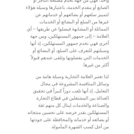
واحد، فهي من جهة تخدم مصلحة التاجر أو
الصانع أو مقدم الخدمة، باعتبارها وسيلة هؤلاء
لتمييز سلعهم أو بضائعهم أو خدماتهم عن
غيرها من السلع أو البضائع أو الخدمات
المماثلة أو المشابهة فيصلوا عن طريقها – أي
العلامة – إلى جمهور المستهلكين، ومن جهة
أخرى فهي تخدم جمهور المستهلكين، إذ أنها
وسيلتهم للتعرف على السلع، أو البضائع أو
الخدمات التي يفضلونها وتلقى عندهم قبولاً
أكثر من غيرها.
لذا تعتبر العلامة التجارية وسيلة هامة من
وسائل المنافسة المشروعة في مجال
التعامل، إذ أنها تلعب دوراً كبيراً في تحقيق
العدالة بين المشتغلين في قطاع التجارة
والصناعة والخدمات لينال كل منهم ثقة
المستهلكين بقدر حرصه على تحسين منتجاته
أو بضائعه أو خدماته والمحافظة على جودتها
من أجل كسب الشهرة المأمولة.