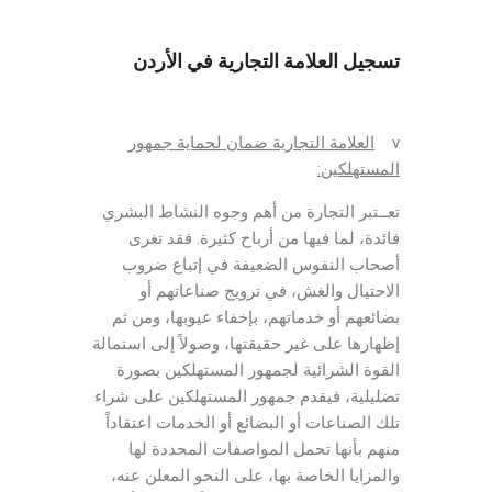
تسجيل العلامة التجارية في الأردن
v
العلامة التجارية ضمان لحماية جمهور
المستهلكين:
تعــتبر التجارة من أهم وجوه النشاط البشري
فائدة، لما فيها من أرباح كثيرة. فقد تغرى
أصحاب النفوس الضعيفة في إتباع ضروب
الاحتيال والغش، في ترويج صناعاتهم أو
بضائعهم أو خدماتهم، بإخفاء عيوبها، ومن ثم
إظهارها على غير حقيقتها، وصولاً إلى استمالة
القوة الشرائية لجمهور المستهلكين بصورة
تضليلية، فيقدم جمهور المستهلكين على شراء
تلك الصناعات أو البضائع أو الخدمات اعتقاداً
منهم بأنها تحمل المواصفات المحددة لها
والمزايا الخاصة بها، على النحو المعلن عنه،