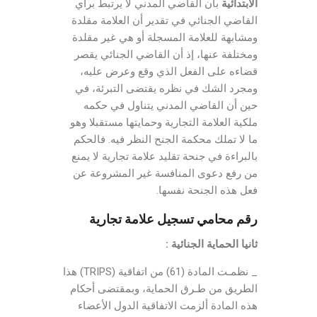
الابتدائية
بأن القاضي المدني لا يرتبط برأي
القاضي الجنائي في تقدير أن العلامة مقلدة
ومشابهة للعلامة المسجلة أو هي غير مقلدة
ومختلفة عنها، إذ أن القاضي الجنائي يقصر
قضاءه على الفعل الذي وقع وعرض عليه،
ومجرد الشك في نظره يقتضى التبرئة، في
حين أن القاضي المدني يتناول في حكمه
ملكية العلامة التجارية وحمايتها مستقبلا وهو
ما لا تملك محكمة الجنح النظر فيه. فالحكم
بالبراءة في جنحة تقليد علامة تجارية لا يمنع
من رفع دعوى المنافسة غير المشروعة عن
فعل هذه الجنحة نفسها.
رقم محامي تسجيل علامة تجارية
ثانيا الحماية الجنائية :
_ نظمـت المادة (61) من اتفاقية (TRIPS) هذا
الطريق من طـرق الحماية، وبمقتضى أحكام
هذه المادة ألزمت الاتفاقية الدول الأعضاء