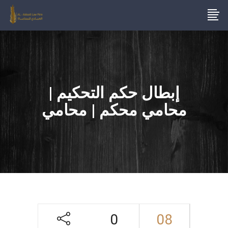
إبطال حكم التحكيم |
محامي محكم | محامي
0
08