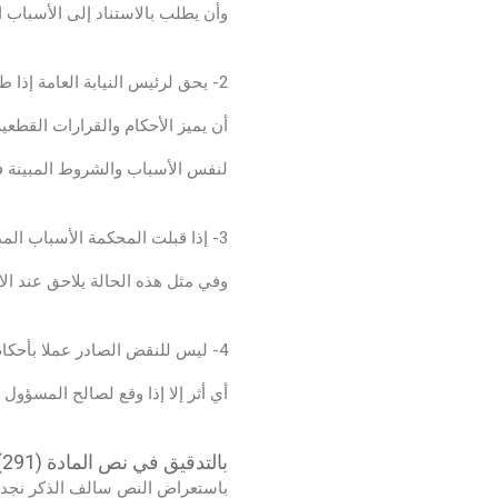
وأن يطلب بالاستناد إلى الأسباب ال
محامي نقض بأمر خطي
2- يحق لرئيس النيابة العامة إذا طلب منه ذلك المحكوم عليه أو المسؤول بالمال
أن يميز الأحكام والقرارات القطع
لنفس الأسباب والشروط المبينة في
النقض بأمر الخطي
3- إذا قبلت المحكمة الأسباب المذكورة تنقض الحكم أو القرار أو تبطل الإجراء المطعون فيه
وفي مثل هذه الحالة يلاحق عند ال
اعادة محاكمة
4- ليس للنقض الصادر عملا بأحكام الفقرة (1) أو الفقرة (2) من هذه المادة
أي أثر إلا إذا وقع لصالح المسؤول 
بالتدقيق في نص المادة (291) نجد ما يلي:
باستعراض النص سالف الذكر نجد أن