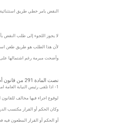
اعادة محاكمة
النقض بامر خطي طريق استثنائية 
شروط النقض بأمر خطي
لا يجوز اللجوء إلى طلب النقض بأ
لأن هذا الطلب هو طريق طعن استث
وأضحت مبرمة رغم اشتمالها على خط
نصت المادة 291 من قانون أصول محاكمات جزائية، على النقض بأمر خطي من وزير العدل، حيث جاء فيها:
1- اذا تلقى رئيس النيابة العامة امرا خطياً من وزير العدل بعرض اضبارة دعوى على محكمة التمييز
لوقوع اجراء فيها مخالف للقانون ا
وكان الحكم أو القرار مكتسب الدر
أو الحكم أو القرار المطعون فيه ف