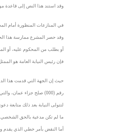
وقد استند هذا النص إلى قاعدة موض
شروط النقض بأمر خطي
في المنازعات المنظورة أمام المح
وقد حصر المشرع ممارسة هذا الحق 
أو بطلب من المحكوم عليه، أو الم
فإن رئيس النيابة العامة هو المم
النقض بأمر خطي
حيث إن الجهة التي قدمت هذا الدف
رقم (000) صلح جزاء عمان، والتي يقتصر دورها بحسب أحكام قانون أصول المحاكمات الجزائية على تسمية البينة
لتتولى النيابة بعد ذلك متابعة د
ما لم تكن مدعية بالحق الشخصي 
أما النقض بأمر خطي الذي يقدم وفق أحكام المادة (291) من 