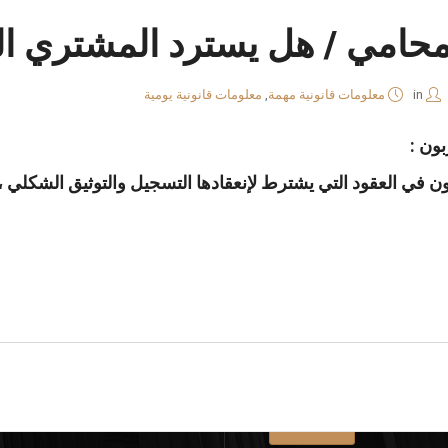
امي / هل يسترد المشتري ال
in
معلومات قانونية مهمة
,
معلومات قانونية يومية
ون :
نا
واتساب
لينكد
فيسبوك
في العقود التي يشترط لإنعقادها التسجيل والتوثيق الشكلي ، وهذ
إن