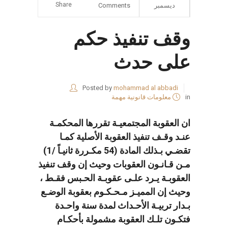
Share
ديسمبر
Comments
وقف تنفيذ حكم
على حدث
Posted by
mohammad al abbadi
in
معلومات قانونية مهمة
ان العقوبة المجتمعيـة تقررها المحكمـة
عنـد وقـف تنفيذ العقوبة الأصلية كمـا
تقضـي بـذلك المادة (54 مكـررة ثانيـاً /1)
مـن قـانـون العقوبات وحيث إن وقف تنفيذ
العقوبـة يـرد علـى عقوبـة الحـبس فقـط ،
وحيث إن المميـز مـحـكـوم بعقوبة الوضـع
بـدار تربيـة الأحـداث لمدة سنة واحـدة
فتكـون تلـك العقوبة مشمولة بأحكـام