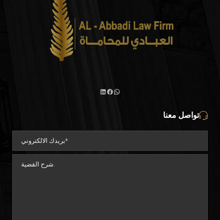
واتساب
لينكد
فيسبوك
تواصل معنا
إن