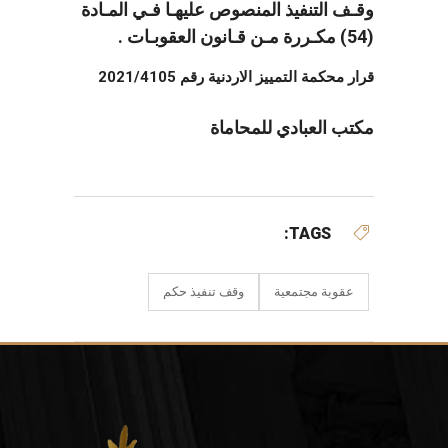
وقـف التنفيذ المنصوص عليهـا فـي المـادة
(54) مكـررة مـن قـانون العقوبـات .
قرار محكمة التمييز الاردنية رقم 2021/4105
مكتب العبادي للمحاماة
TAGS:
عقوبة مجتمعية
وقف تنفيذ حكم