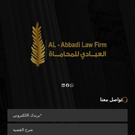
واتساب
لينكد
فيسبوك
تواصل معنا
إن