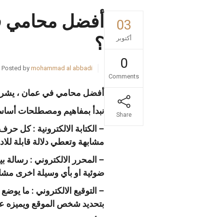
أفضل محامي في 
03
؟
أكتوبر
0
Posted by
mohammad al abbadi
Comments
أفضل محامي في عمان ، يشرح الق
نبدأ بمفاهيم ومصطلحات أساسية
Share
– الكتابة الالكترونية : كل حر
مشابهة وتعطي دلالة قابلة للاد
– المحرر الالكتروني : رسالة بي
ضوئية او بأي وسيلة اخرى مشاب
– التوقيع الالكتروني : ما يو
بتحديد شخص الموقع ويميزه عن