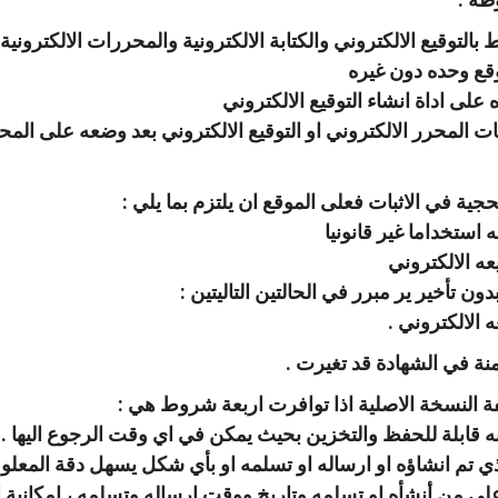
التوقيع الالكتروني والكتابة الالكترونية والمحررات الالكترونية
موقع وحده دون غيره
لى اداة انشاء التوقيع الالكتروني
ت المحرر الالكتروني او التوقيع الالكتروني بعد وضعه على المحر
حجية في الاثبات فعلى الموقع ان يلتزم بما يلي :
 استخداما غير قانونيا
نا
واتساب
لينكد
فيسبوك
ه الالكتروني
إن
ون تأخير ير مبرر في الحالتين التاليتين :
ه الالكتروني .
نة في الشهادة قد تغيرت .
ة النسخة الاصلية اذا توافرت اربعة شروط هي :
به قابلة للحفظ والتخزين بحيث يمكن في اي وقت الرجوع اليها .
 تم انشاؤه او ارساله او تسلمه او بأي شكل يسهل دقة المعلوم
على من أنشأه او تسلمه وتاريخ ووقت ارساله وتسلمه ،
امكانية 