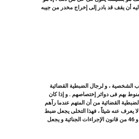
يه أن يقف قد بادر إلى إخراج مخدر من جيبه
ب الشخصية ، و لرجال الضبطية القضائية
نوط بهم فى دوائر إختصاصهم . و إذا كان
ضبطية القضائية من أن المتهم عندما رآهم
لا يعرف عنه شيئاً ، فهذا التخلى يجعل ضبط
المخدر فى الكيس جريمة متلبساً بها تبرر تفتيش الطاعن بدون إذن من النيابة طبقاً للمادتين 34 و 46 من قانون الإجراءات الجنائية و يجعل