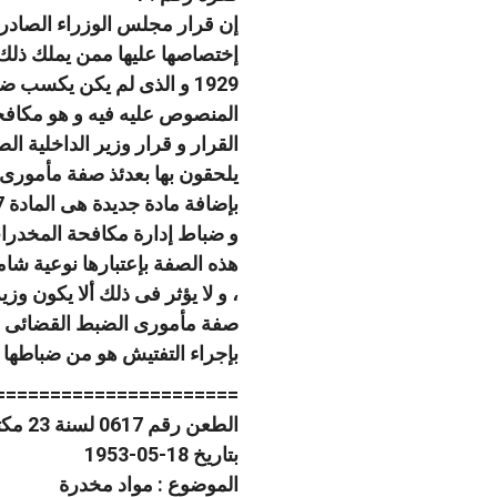
إختصاصها عليها ممن يملك ذلك 
1929 و الذى لم يكن يكس
المنصوص عليه فيه و هو مكافحة
القرار و قرار وزير الداخلية ا
بإضافة مادة جديدة هى المادة 47 مكررة إلى القانون رقم 21 لسنة 1928 تنص على إعتبار مدير و وكيل
و ضباط إدارة مكافحة المخدرات
هذه الصفة بإعتبارها نوعية شام
بإجراء التفتيش هو من ضباطها .
======================
الطعن رقم 0617 لسنة 23 مكتب فنى 04 صفحة رقم 835
بتاريخ 18-05-1953
الموضوع : مواد مخدرة