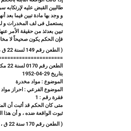
طالبين القبض عليه لإرتكابه سر
و وجد بها مادة تبين فيما بعد
يستعمل فى لف المخدرات و لم 
تبين بعدئذ من حقيقة الأمر عنها
فإن الحكم يكون صحيحاً لا مخالف
( الطعن رقم 149 لسنة 22 ق ، جلسة 1952/3/4 )
======================
الطعن رقم 0170 لسنة 22 مكتب فنى 03 صفحة رقم 870
بتاريخ 29-04-1952
الموضوع : مواد مخدرة
الموضوع الفرعي : احراز مواد
فقرة رقم : 1
متى كان الحكم قد أثبت أن الم
ثبوت الواقعة ضده ، و أن هذا ا
( الطعن رقم 170 سنة 22 ق ، جلسة 1952/4/29 )