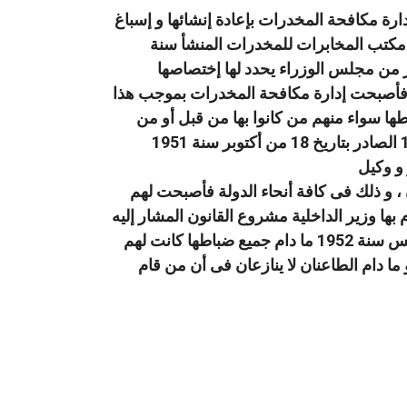
لم يكن صدوره إلا لتصحيح وضع إدارة مكافحة المخدرات بإعادة إنشائها و إسباغ
 مكتب المخابرات للمخدرات المنشأ سنة
من مجلس الوزراء يحدد لها إختصاصها
 ، فأصبحت إدارة مكافحة المخدرات بموجب هذا
اطها سواء منهم من كانوا بها من قبل أو من
يلحقون بها بعدئذ صفة مأمورى الضبط القضائى التى أسبغها عليهم القانون رقم 187 لسنة 1951 الصادر بتاريخ 18 من أكتوبر سنة 1951
، و ذلك فى كافة أنحاء الدولة فأصبحت لهم
بها وزير الداخلية مشروع القانون المشار إليه
، و لا يؤثر فى ذلك ألا يكون وزير الداخلية قد أصدر قراراً بإنشاء فروع لهذه الإدارة إلا فى أغسطس سنة 1952 ما دام جميع ضباطها كانت لهم
رى الضبط القضائى فى كافة أنحاء الدولة منذ صدور القانون رقم 187 لسنة 1951 ، و ما دام الطاعنان لا ينازعان فى أن من قام