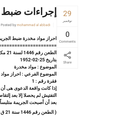
إجراءات ضبط ح
29
نوفمبر
Posted by
mohammad al abbadi
0
احراز مواد مخدرة ضبط الجريم
Comments
======================
الطعن رقم 1446 لسنة 21 مكتب فنى 03 صفحة رقم 500
بتاريخ 25-02-1952
Share
الموضوع : مواد مخدرة
الموضوع الفرعي : احراز مواد
فقرة رقم : 1
إذا كانت واقعة الدعوى هى أن 
التفتيش لم يحصلا إلا بعد إلت
بعد أن أصبحت الجريمة متلبساً ب
( الطعن رقم 1446 سنة 21 ق ، جلسة 1952/2/25 )