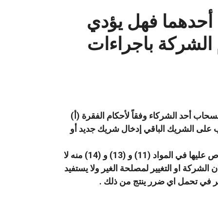
أحدهما فهل يؤدي
 الشركة باجراءات
التي تنص (وفي حالة إنسحاب أحد الشركاء وفقاً لأحكام الفقرة (أ)
 على الشريك الباقي إدخال شريك جديد أو
4- ان المادة (15) من قانون الشركات الاردني ان التخلف عن التقيد بإجراءات التسجيل المنصوص عليها في المواد (11) و (13) و (14) منه لا
ن الشركة او التغيير لمصلحة الغير ولا يستفيد
ر في تحمل اي ضرر ينتج من ذلك .