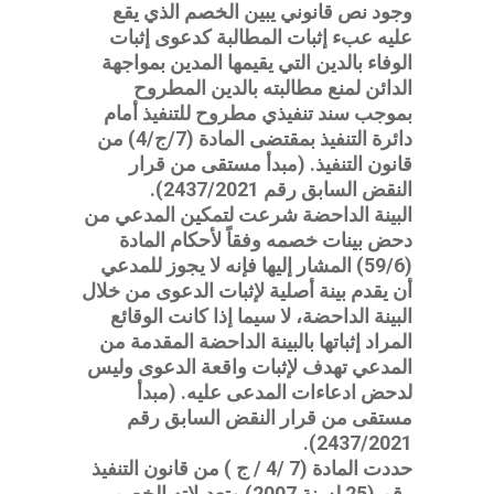
وجود نص قانوني يبين الخصم الذي يقع
عليه عبء إثبات المطالبة كدعوى إثبات
الوفاء بالدين التي يقيمها المدين بمواجهة
الدائن لمنع مطالبته بالدين المطروح
بموجب سند تنفيذي مطروح للتنفيذ أمام
دائرة التنفيذ بمقتضى المادة (7/ج/4) من
قانون التنفيذ. (مبدأ مستقى من قرار
النقض السابق رقم 2437/2021).
البينة الداحضة شرعت لتمكين المدعي من
دحض بينات خصمه وفقاً لأحكام المادة
(59/6) المشار إليها فإنه لا يجوز للمدعي
أن يقدم بينة أصلية لإثبات الدعوى من خلال
البينة الداحضة، لا سيما إذا كانت الوقائع
المراد إثباتها بالبينة الداحضة المقدمة من
المدعي تهدف لإثبات واقعة الدعوى وليس
لدحض ادعاءات المدعى عليه. (مبدأ
مستقى من قرار النقض السابق رقم
2437/2021).
حددت المادة (7 /4 / ج ) من قانون التنفيذ
رقم (25 لسنة 2007) وتعديلاته الخصم