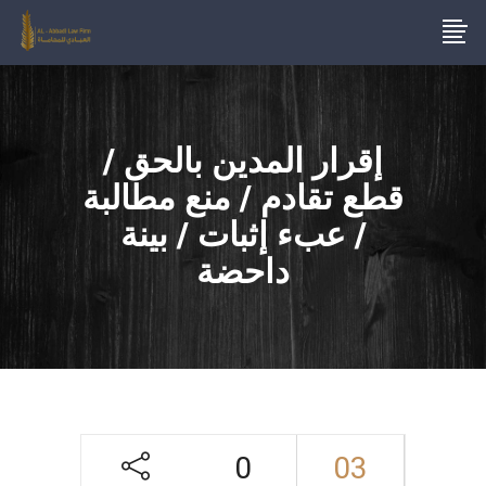
إقرار المدين بالحق /
قطع تقادم / منع مطالبة
/ عبء إثبات / بينة
داحضة
0
03