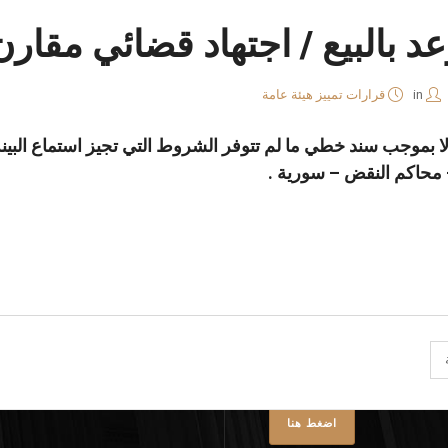
عد بالبيع / اجتهاد قضائي مقارن
in
قرارات تمييز هيئة عامة
ع الا بموجب سند خطي ما لم تتوفر الشروط التي تجيز استماع البي
نا
واتساب
لينكد
فيسبوك
إن