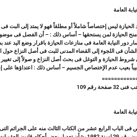
ابة العامة
 الحيازة ليس إختصاصاً شاملاً أو مطلقاً فهو لا يمتد إلى البت 
ح الحيازة لمن يستحقها – أساس ذلك : – أن الفصل فى موضوع
ار دور النيابة العامة فى منازعات الحيازة باقرار وضع اليد عند ب
أن فى اللجوء إلى القضاء المدنى للبت فى أصل النزاع حول الحي
شروط الحيازة و التوغل فى بحث أصل النزاع و صولاً إلى تغيير الأم
يباً بعيب عدم الإختصاص الجسيم – أساس ذلك : اعتداؤها على إ
===========
ابة العامة
ى الباب الرابع عشر من الكتاب الثالث منه على الجرائم التى ت
369 إلى 373 ” و بمقتضى القانون رقم 29 لسنة 1982 بشأن تعديل بع