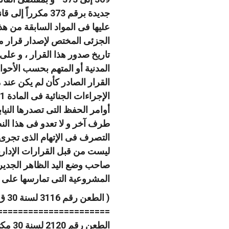
جديدة برقم 373 
عليها فى المواد السابقة من هذ
الجزئى المختص لإصدار قرار مسبب
تاريخ صدور هذا القرار ، و على
المدنية أو المتهم بحسب الأحوا
القرار الصادر كأن لم يكن عند م
أوامر الحفظ التى تصدرها النيابة
طرف آخر و لا تعدو فى هذا النط
التصرف فى الإتهام الذى تجرى 
ليست من قبل القرارات الإدارية 
صاحب وضع اليد الظاهر الجدير ب
المشروعية التى تمارسها على الق
( الطعن رقم 3116 لسنة 30 ق ، جلسة 1986/10/25 )
======================
الطعن رقم 2120 لسنة 30 مكتب فنى 32 صفحة رقم 784