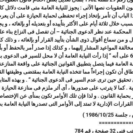
مكرراً إلى قانون العقوبات نصها الآتى : يجوز للنيابة العامة متى قامت 
ا الباب أن تأمر بإتخاذ إجراء تحفظى لحماية الحيازة على أن يعرض
 خلال ثلاثة أيام على الأكثر بتأييده أو بتعديله أو بإلغائه ، و 
 المحكمة عند نظر الدعوى الجنائية – أن تفصل فى النزاع بناء عل
ل و من سماع أقوال ذوى الشأن بتأييد القرار أو بإلغائه ، و ذلك 
خالفة المواعيد المشار إليهما ، و كذلك إذا صدر أمر بالحفظ أو ب
الإجراءات الجنائية فى المادة 61 على أنه ” إذا رأت النيابة العامة أن لا محل للس
 العامة فيما يتصل بتطبيق القوانين الجنائية على واقعة المنازعة ف
اق أن تكون إجراءاً مما تتخذه النيابة العامة بمقتضى وظيفتها 
تحقيق حين ترى عدم السير فى الدعوى الجنائية ” . و بهذه المث
. كما لا يترتب على صدورها ، أى أثر ملزم فى منازعة الحيازة الم
حماية القانون . و لذا فإن تلك الأوامر تكون بمنأى عن الإختصا
رارات الإدارية لا تمتد إلى الأوامر التى تصدرها النيابة العامة ب
===========