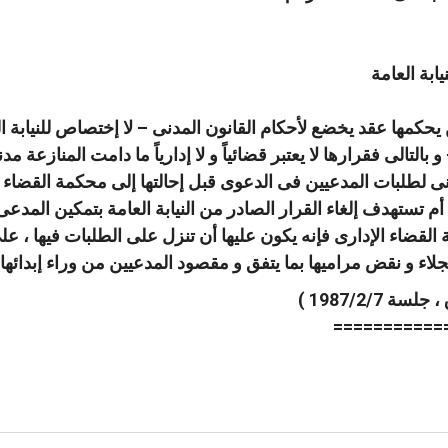
ابة العامة
نا
 يحكمها عقد يخضع لأحكام القانون المدنى – لا إختصاص للنيابة ا
واتساب
لينكد
فيسبوك
بالتالى فقرارها لا يعتبر قضائياً و لا إدارياً ما دامت المنازعة مد
إن
نونى لطلبات المدعيين فى الدعوى قبل إحالتها إلى محكمة القضاء ال
أم تستهدف إلغاء القرار الصادر من النيابة العامة بتمكين المدعى
لقضاء الإدارى فإنه يكون عليها أن تنزل على الطلبات فيها ، على
لاء و نقض مراميها بما يتفق و مقصود المدعيين من وراء إبدائه
===========