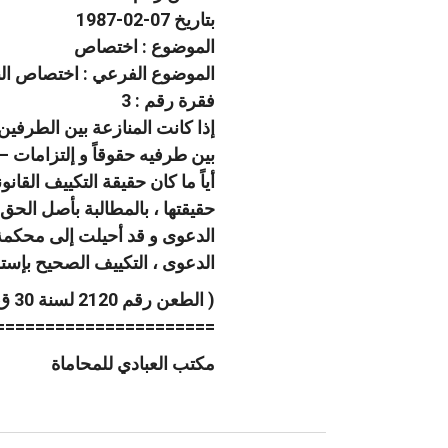
بتاريخ 07-02-1987
الموضوع : اختصاص
الموضوع الفرعي : اختصاص الني
فقرة رقم : 3
تواصل مع
إذا كانت المنازعة بين الطرفين
بين طرفيه حقوقاً و إلتزامات – و 
أياً ما كان حقيقة التكييف القا
حقيقتها ، بالمطالبة بأصل الحق 
الدعوى و قد أحيلت إلى محكمة ا
الدعوى ، التكييف الصحيح بإستج
( الطعن رقم 2120 لسنة 30 ق ، جلسة 1987/2/7 )
======================
مكتب العبادي للمحاماة