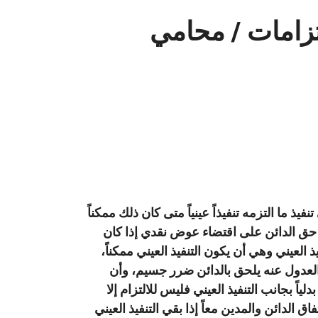
لتزامات / محامي
ذاره على تنفيذ ما التزمه تنفيذاً عينياً متى كان ذلك ممكناً
ر حق الدائن على اقتضاء عوض نقدي إذا كان
العيني وهي أن يكون التنفيذ العيني ممكناً،
ن العدول عنه يلحق بالدائن ضرر جسيم، وأن
دلياً بجانب التنفيذ العيني فليس للالتزام إلا
 الدائن والمدين معاً إذا بقي التنفيذ العيني