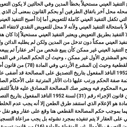
التنفيذ العيني مستحيلاً بخطأ المدين وفي الحالتين لا يكون التعويض 
محله محل آخر باتفاق الطرفين أو بحكم القانون بمعنى أن الذي يتغي
تي تكفل التنفيذ العيني كاملة للتعويض أما إذا أصبح التنفيذ العي
 باستحالة التنفيذ العيني ولأنه لا محل للتعويض النقدي لانتفاء الم
ا التنفيذ بطريق التعويض ويعتبر التنفيذ العيني مستحيلاً إذا كان
تنفيذ العيني ممكناً دون تدخل من المدين ولكن لم يطلبه الدائن و
ح التنفيذ العيني غير ممكن كأن يبيع شخص من آخر عقاراً ثم يب
محاكم الصلح رقم (15) لسنة 1952 النافذ المفعول بتاريخ التصديق على المصا
نا
واتساب
لينكد
فيسبوك
ة صفة الحكم ورتب عليها ذات الآثار المترتبة على الأحكام ا
يء المحكوم فيه ويعتبر صك المصالحة المصادق عليه قابلاً للتنفيذ
إن
الإجراء لمتطلبات المادة (9) من قانون الإجراء رقم (
مادة هو الإعلام الذي استنفد طرق الطعن إلا أنه يجب عدم الخلط بي
ما بموجب حكم المصالحة القطعي هنا وقع على عقار وهو نقل 
 على العقار لا يتم تنفيذه بمجرد نشوئه بل يجب مراعاة التسجيل 
سنداً لأحكام المادة (3) من قانون التصر