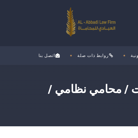
نية
روابط ذات صلة
اتصل بنا
ات / محامي نظامي /