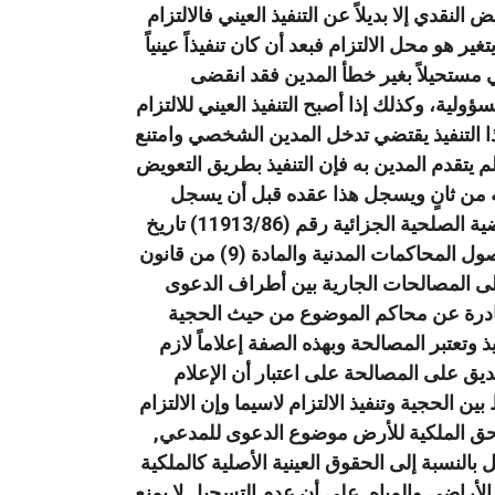
النقدي إلا بديلاً عن التنفيذ العيني فالالتزام
ر هو محل الالتزام فبعد أن كان تنفيذاً عينياً
ني مستحيلاً بغير خطأ المدين فقد انقضى
سؤولية، وكذلك إذا أصبح التنفيذ العيني للالتزام
 هذا التنفيذ يقتضي تدخل المدين الشخصي وامتنع
لم يتقدم المدين به فإن التنفيذ بطريق التعويض
يعه من ثانٍ ويسجل هذا عقده قبل أن يسجل
الأول فيصبح تنفيذ التزام البائع نحو المشتري الأول غير ممكن ، وحيث أن الحكم الصادر في القضية الصلحية الجزائية رقم (11913/86) تاريخ
2/4/1990 قد اكتسب الدرجة القطعية وحيث إن المشرع الأردني وفي المادة (78) من قانون أصول المحاكمات المدنية والمادة (9) من قانون
لحة قد أضفى على المصالحات الجارية بين أطراف الدعوى
لصادرة عن محاكم الموضوع من حيث الحجية
 وتعتبر المصالحة وبهذه الصفة إعلاماً لازم
31) لسنة 1952 النافذ المفعول بتاريخ التصديق على المصالحة على اعتبار أن الإعلام
ن الحجية وتنفيذ الالتزام لاسيما وإن الالتزام
حق الملكية للأرض موضوع الدعوى للمدعي,
بالنسبة إلى الحقوق العينية الأصلية كالملكية
ف بالأموال غير المنقولة والمادة (16) من قانون تسوية الأراضي والمياه, على أن عدم التسجيل لا يمنع