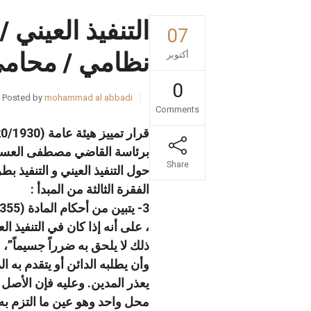
التنفيذ العيني 
07
نظامي / محامي
أكتوبر
0
Posted by
mohammad al abbadi
Comments
قرار تمييز هيئة عامة (2020/1930).
برئاسة القاضي مصطفى العس
Share
حول التنفيذ العيني و التنفيذ ب
الفقرة الثالثة من المبدأ :
، على أنه إذا كان في التنفيذ 
ذلك لا يلحق به ضرراً جسيماً”، 
وأن يطلبه الدائن أو يتقدم به 
يعذر المدين. وعليه فإن الأصل في ت
محل واحد وهو عين ما التزم به ا