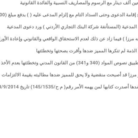
المدعية (المستأنفة شركة البنك التجاري الأردني ) ورد دعوى المدعية
مرزا ) فيما زاد عن ذلك لعدم الاستحقاق الواقعي والقانوني وإعادة الأو
ة الذمة لم تنكرها المميز ضدها وأقرت بصحتها وتخطئتها
نون المدني وتخطئتها بعدم الأخذ بعين الاعتبار
 مرزا قد أصبحت منقضية ولا يحق للمميز ضدها مطالبته بقيمة الالتزامات .
تابها لمن يهمه الأمر رقم( م ح/145/1535) تاريخ 28/9/2014