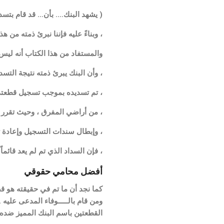
( يشهد البنك…. بأن… قد قام بتسديد
، وبناءً عليه فإننا نبرئ ذمته من 
والمستفاد من هذا الكتاب أنه ليس إ
، وأن البنك يبرئ ذمته نتيجة التسديد ، و
، تم تسديده بموجب تسجيل قطعتي أرض باسم البنك ا
، من أراضي المفرق ، وحيث تقرر بموجب قرار محكم
، وإبطال سندات التسجيل وإعادة 
، فإن السداد الذي تم لم يعد قائماً 
أفضل
محامي حقوقي
القطعتين باسم البنك المميز ضده ي