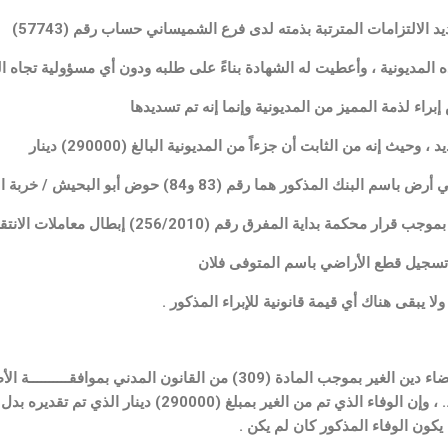
 الالتزامات المترتبة بذمته لدى فرع الشميساني حساب رقم (57743)
هذه المديونية ، وأعطيت له الشهادة بناءً على طلبه ودون أي مسؤولية تجاه ال
براء لذمة المميز من المديونية وإنما إنه تم تسديدها
حيث إنه من الثابت أن جزءاً من المديونية البالغ (290000) دينار
لمذكور هما رقم (83 و84) حوض أبو البحيش / خربة المطوي
ة بداية المفرق رقم (256/2010) إبطال معاملات الانتقال
تسجيل قطع الأراضي باسم المتوفى فلان
ولا يبقى هناك أي قيمة قانونية للإبراء المذكور .
كما نجد أن ما تم في حقيقته هو قضاء دين الغير بموجب المادة (309) من ال
ومن قام بالـــــوفاء المدعى عليه .. ، وإن الوفاء الذي ت
كون الوفاء المذكور كان لم يكن .