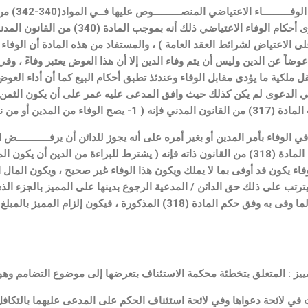
ونجد أن لا و
تنطبق على الواقعة موضوع الدعوى أحكام الو
لى الاعتياض لشرائط العقد العامة ) ، والمستفاد من هذه المادة أن الوفاء ال
عوضاً عن الدين وليس أن يتم وفاء الدين إلا أن هذا العوض يعتبر وفاءً ، 
 ملكية ما يؤدى مقابل الوفاء وعندئذ تطبق أحكام البيع كما أن أداء العوض ي
في الدعوى لم يكن كذلك حيث وافق المدعى عليه عمر على أن يكون الثمن سدا
ي شخص آخر له مصلحة في الوفاء.
 الوفاء بأمر المدين أو بغير أمره على أنه يجوز للدائن أن يرفــــــــــــض 
الدائن اعتـــــــــــراضه) ، وبموجب المادة (318) من القانون ذاته فإنه ( يشترط للبراء
اء يكون قد أوفى بما لا يملك ويكون هذا الوفاء غير صحيح ، ويكون المال ا
 يترتب على ذلك حق الدائن / المدعية الرجوع بدينها على المميز بالجزء الذ
المدعى عليه الثاني لم يكن مالكاً لما وفى به وفق حكم المادة (318) الم
يز : المتعلق بتخطئة محكمة الاستئناف بتعرضها إلى موضوع التضامم وهو م
في لائحة دعواها وفي لائحة استئناف الحكم على المدعى عليهما بالتكا