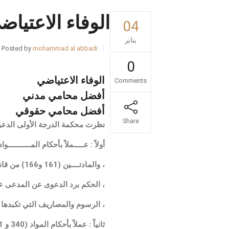
الوفاء الاعتيا
04
يناير
Posted by
mohammad al abbadi
0
الوفاء الاعتياضي
Comments
أفضل محامي مدني
أفضل محامي حقوقي
Share
نظرت محكمة الدرجة الأولى الدعوى وبتاريخ 31/1/2022 أصدرت
أولاً : عـــــملاً بأحكام المـــــــــــواد (340 و341 و342) من القانـــــون المدنــــ
، والمادتــــين (161 و166) من قانون أصول المحاكمات المدنية والمادة (46) من قانون نقابة المحامين
، الحكم برد الدعوى عن المدعى عل
، الرسوم والمصاريف التي تكبدها المدعى عليه الأول ومبلغ 
ثانياً : عملاً بأحكام المواد (340 و 341 و 342 و 503 و 505) من القانون المدني