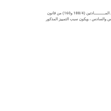
وعن ذلك نجد أن حكم محكمة الاستئناف قد تضمن تعليلاً قانونياً وافياً وجاء مفصلاً وواضحاً وجـــــــاء متفقاً مع المـــــــــــادتين (188/4 و160) من قانون
امس والسادس ، ويكون سبب التمييز المذكور