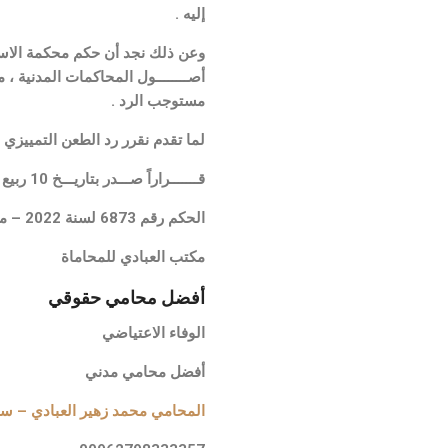
إليه .
أصــــــــول المحاكمات المدنية ،
مستوجب الرد .
لما تقدم نقرر رد الطعن التمييزي و
قـــــــراراً صـــدر بتاريـــخ 10 ربيع الأول سنة 1445 هـ المــــــوافق 25/9/2023 م.
الحكم رقم 6873 لسنة 2022 – محكمة التمييز بصفتها الحقوقية
مكتب العبادي للمحاماة
أفضل
محامي حقوقي
الوفاء الاعتياضي
أفضل محامي مدني
تواصل مع
المحامي محمد زهير العبادي – سواليف (.com