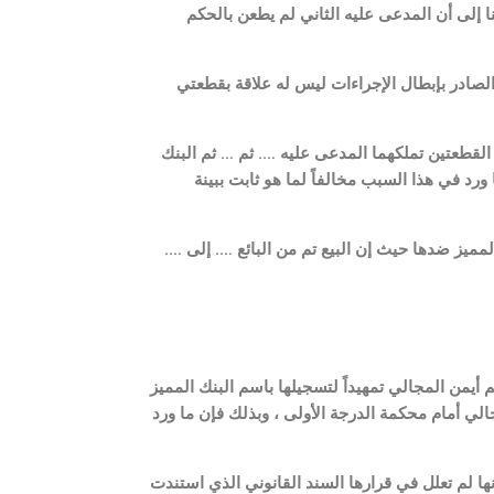
 إلى أن المدعى عليه الثاني لم يطعن بالحكم
 الصادر بإبطال الإجراءات ليس له علاقة بقطعتي
أراضي المفرق تاريخ 13/7/2021 المقدم في الدعوى أن القطعتين تملكهما المدعى عليه …. ثم … ثم البنك
ب قرار حكم محكمة المفرق رقم (256/2020) ، وبذلك يكون ما ورد في هذا السبب مخالفاً لما هو ثابت ببينة
مميز ضدها حيث إن البيع تم من البائع …. إلى ….
يمن المجالي تمهيداً لتسجيلها باسم البنك المميز
لي أمام محكمة الدرجة الأولى ، وبذلك فإن ما ورد
ها لم تعلل في قرارها السند القانوني الذي استندت