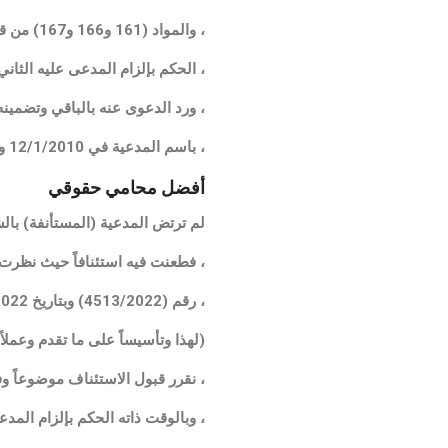
، والمواد (161 و166 و167) من قانون اصول المحاكمات المدنية والمادة (46) من قانون نقابة المحامين
، الحكم بإلزام المدعى عليه الثاني بدفع مبلغ (310306) دنانير ثلاثمئة وعشرة
، ورد الدعوى عنه بالباقي وتضمين
، باسم المدعية في 12/1/2010 وحتى السداد التام ومبلغ (1000) دينار أتعاب محاماة للمدعية ) .
أفضل
محامي حقوقي
لم ترتض المدعية (المستأنفة) بالشـ
،
فطعنت فيه استئنافاً حيث نظرت 
، رقم (4513/2022) وبتاريخ 7/7/2022 أصدرت حكمها وجاهياً والقاضي:
(لهذا وتأسيساً على ما تقدم وعملاً بأحكام المادة (188/3 ) من 
، نقرر قبول الاستئناف موضوعاً و
، وبالوقت ذاته الحكم بإلزام المد