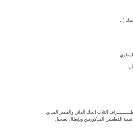
بنك ) .
قانون المدني بموافقــــــــــة الأطـــــــــــراف الثلاث البنك الدائن والمميز المدين
م من الغير بمبلغ (290000) دينار الذي تم تقديره بدل قيمة القطعتين المذكورتين وبإبطال تسجيل