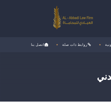
نية
روابط ذات صلة
اتصل بنا
دني