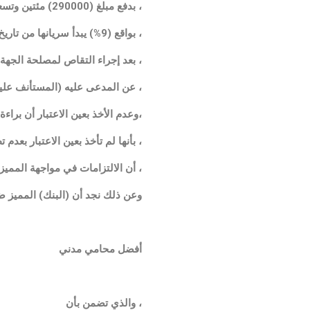
، بدفع مبلغ (290000) مئتين وتسعين ألف دينار مع الرسوم والمصاريف النسبية والفائدة القانونية
، بواقع (9%) يبدأ سريانها من تاريخ إقامة الدعوى وحتى السداد التام مع إلزام المدعى عليه ( ) بدفع مبلغ (700) دينار
، بعد إجراء التقاص لمصلحة الجهة 
، عن المدعى عليه (المستأنف عليه 
،وعدم الأخذ بعين الاعتبار أن براء
، بأنها لم تأخذ بعين الاعتبار بعدم تطبيق نصوص المواد (340 و341) من القا
، أن الالتزامات في مواجهة المميز
وعن ذلك نجد أن (البنك) المميز ضدها أصدرت ك
أفضل محامي مدني
، والذي تضمن بأن