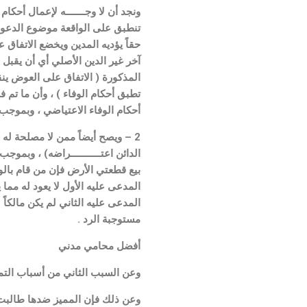
حقاً يؤديه المدين ويخضع الاتفاق ع
آخر غير الدين الأصلي أي أن يقبل 
المذكورة ( الاتفاق على العوض ينقل
تطبق أحكام الوفاء ) ، وأن ما تم 
أحكام الوفاء الاعتياضي ، وبموجب المادة (317) من القانون المدني فإنه ( 1- يصح الوفاء من المدين أو من نائبه أو من أ
2 – ويصح أيضاً ممن لا مصلحة له في
بيع قطعتي الأرض فإن من قام بالوف
المدعى عليه الأول لا يعود له مما
مستوجبة الرد .
أفضل محامي مدني
وعن السبب الثاني من أسباب التمي
وعن ذلك فإن المميز ضدها طالبت 