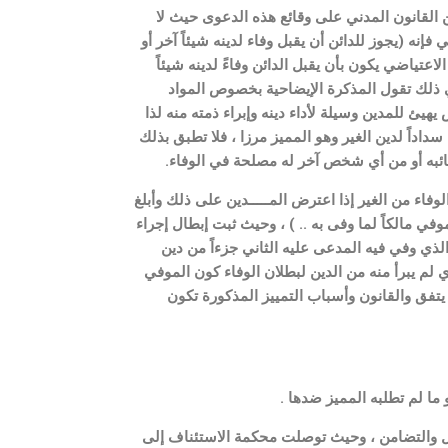
جـــــــه لإعمال أحكام الوفــــــــــاء الاعتياضي المنصــــــــــوص عليها فــي المواد(340-342) من القانون المدني على وقائع هذه الدعوى حيث لا
فاء الاعتياضي ذلك أنه بموجب المادة (340) من القانون المدني فإنه (يجوز للدائن أن يقبل وفاء لدينه شيئاً آخر أو
اعتياضي يكون بأن يقبل الدائن وفاءً لدينه شيئاً
وفي ذلك تقول المذكرة الإيضاحية بخصوص المواد
هيئ للمدين وسيلة لأداء دينه وإبراء ذمته منه لذا
داً لدين الغير وهو المميز مرزا ، فلا تطبق بذلك
الوفاء من الغير إذا اعترض المـــــدين على ذلك وأبلغ
ة من الدين أن يكون الموفي مالكاً لما وفى به .. ) ، وحيث ثبت إبطال إجراء
لذي وفي فيه المدعى عليه الثاني جزءاً من دين
ي لم يبرأ منه من الدين لبطلان الوفاء كون الموفي
ذكورة ، فيكون إلزام المميز بالمبلغ يتفق والقانون وأسباب التمييز المذكورة تكون
ا لم تطلبه المميز ضدها .
فل والتضامن ، وحيث توصلت محكمة الاستئناف إلى