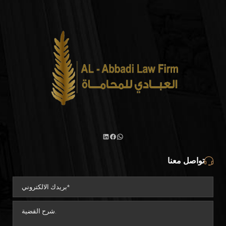
واتساب
لينكد
فيسبوك
تواصل معنا
إن