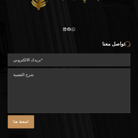
واتساب
لينكد
فيسبوك
تواصل معنا
إن