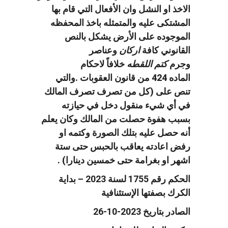
الاخذ او النشل وان الأفعال التي قام بها
المشتكى عليه والمتمثله باخذ المحفظه
الموجوده على الأرض يشكل بالنص
القانوني كافة
اركان
وعناصر
وجرم
كتم
اللقطه
خلافاً لاحكام
الماده
424
من قانون العقوبات
.
والتي
تنص على
(
كل من تصرف تصرف المالك
في أي شيء منقول دخل في حيازته
بسبب هفوة حصلت من المالك وكان يعلم
أنه حصل عليه بتلك الصورة وكتمه او
رفض اعادته يعاقب بالحبس حتى ستة
اشهر او بغرامة حتى خمسين دينارا
) .
الحكم رقم 1755 لسنة 2023 – بداية
الكرك بصفتها الإستئنافية
الصادر بتاريخ 2023-10-26