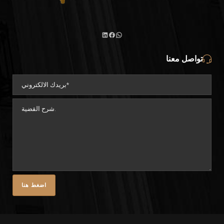
واتساب
لينكد
فيسبوك
تواصل معنا
إن