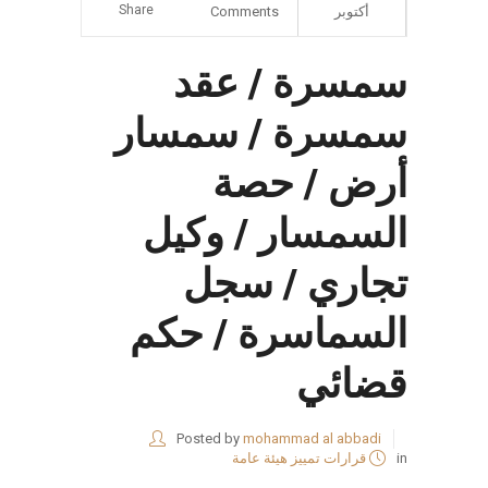
Share
أكتوبر
Comments
سمسرة / عقد
سمسرة / سمسار
أرض / حصة
السمسار / وكيل
تجاري / سجل
السماسرة / حكم
قضائي
Posted by
mohammad al abbadi
in
قرارات تمييز هيئة عامة