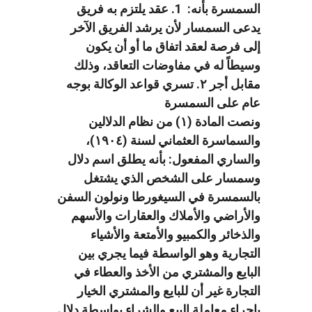
السمسرة بأنه: 1. عقد يلتزم به فريق
يدعى السمسار لأن يرشد الفريق الآخر
إلى فرصة لعقد اتفاق ما أو أن يكون
وسيطاً له في مفاوضات التعاقد، وذلك
مقابل أجر ٢. تسري قواعد الوكالة بوجه
عام على السمسرة
ونصت المادة (۱) من نظام الدلالين
والسماسرة العثماني لسنة (١٩٠٤)،
والساري المفعول: بأنه يطلق اسم دلال
وسمسار على الشخص الذي يشتغل
بالسمسرة في السيغورطا ونولون السفن
والأراضي والأملاك والعقارات والأسهم
والذخائر والكمبيو والأمتعة والأشياء
التجارية وهو الواسطة فيما يجري بين
البايع والمشتري من الأخذ والعطاء في
التجارة غير أن للبايع والمشتري الخيار
بإجراء معاملة البيع والشراء بواسطة دلال