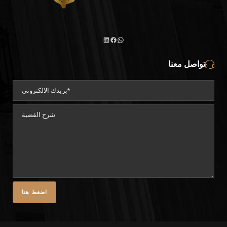
واتساب
لينكد
فيسبوك
تواصل معنا
إن