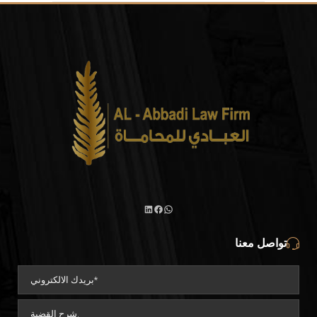
واتساب
لينكد
فيسبوك
تواصل معنا
إن