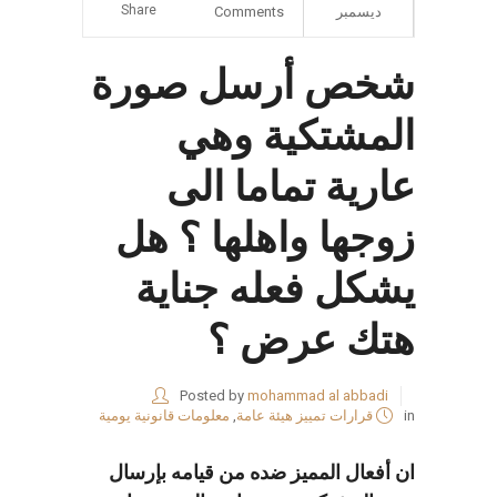
Share
ديسمبر
Comments
شخص أرسل صورة
المشتكية وهي
عارية تماما الى
زوجها واهلها ؟ هل
يشكل فعله جناية
هتك عرض ؟
Posted by
mohammad al abbadi
in
قرارات تمييز هيئة عامة
,
معلومات قانونية يومية
ان أفعال المميز ضده من قيامه بإرسال