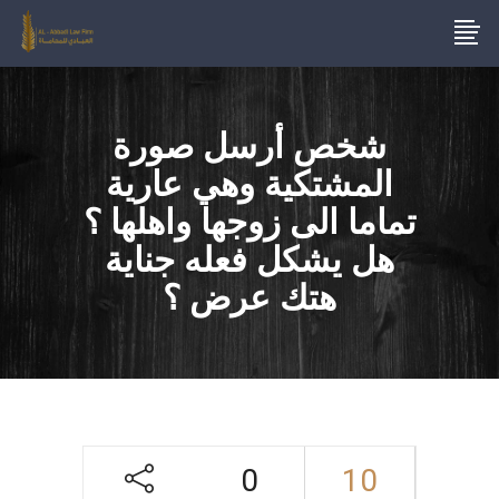
شخص أرسل صورة
المشتكية وهي عارية
تماما الى زوجها واهلها ؟
هل يشكل فعله جناية
هتك عرض ؟
0
10