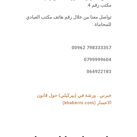
مكتب رقم 4.
تواصل معنا من خلال رقم هاتف مكتب العبادي
للمحاماة :
محامي عقد مقاولة
798333357 00962
0799999604
064922183
خبرني : ورشة في (بيركيلي) حول قانون
الاعسار (khaberni.com)
محامي عقد انشاءات