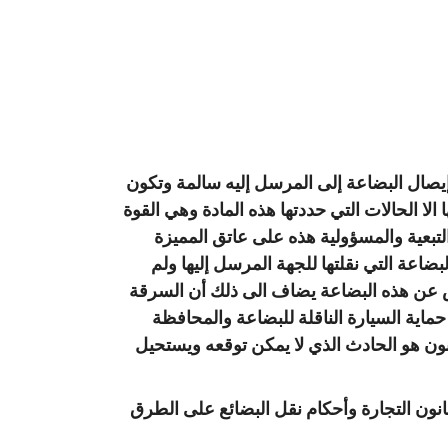
إيصال البضاعة إلى المرسل إليه سالمة وتكون
رة ولا يرفع المسؤولية عنها الا الحالات التي حددتها هذه المادة وهي القوة
التبعية والمسؤولية هذه على عاتق المميزة
اعة التي نقلتها للجهة المرسل إليها ولم
ويض عن هذه البضاعة يضاف الى ذلك أن السرقة
حماية السيارة الناقلة للبضاعة والمحافظة
نون هو الحادث الذي لا يمكن توقعه ويستحيل
مة الإستئناف لهذه النتيجة بعد ان طبقت أحكام المواد 68-70 و72 و74 من قانون التجارة وأحكام نقل البضائع على الطرق