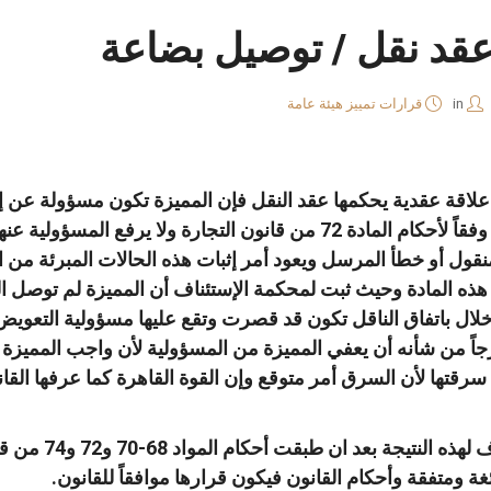
عقد نقل / توصيل بضاعة
in
قرارات تمييز هيئة عامة
نا
واتساب
لينكد
فيسبوك
 علاقة عقدية يحكمها عقد النقل فإن المميزة تكون مسؤولة عن 
مسؤولة عن هلاكها وعن تعيبها وفقاً لأحكام المادة 72 من قانون التجا
إن
منقول أو خطأ المرسل ويعود أمر إثبات هذه الحالات المبرئة من 
ذه المادة وحيث ثبت لمحكمة الإستئناف أن المميزة لم توصل البض
الإخلال باتفاق الناقل تكون قد قصرت وتقع عليها مسؤولية التع
رجاً من شأنه أن يعفي المميزة من المسؤولية لأن واجب المميزة 
رقتها لأن السرق أمر متوقع وإن القوة القاهرة كما عرفها القا
وحيث توصلت محك