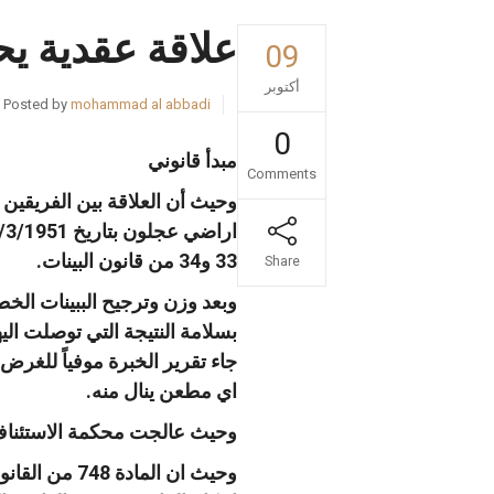
علاقة عقدية يح
09
أكتوبر
Posted by
mohammad al abbadi
0
مبدأ قانوني
Comments
تواصل مع
33 و34 من قانون البينات.
Share
وبعد وزن وترجيح الببينات الخط
بسلامة النتيجة التي توصلت اليه
اي مطعن ينال منه.
وحيث عالجت محكمة الاستئناف الدعوى و
وحيث ان الم