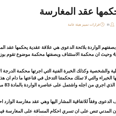
كمها عقد المغارسة
in
قرارات تمييز هيئة عامة
اراضي عجلون بتاريخ 4/3/1951 وحيث ان محكمة الاستئناف وبصفتها محكمة موضو
نا
واتساب
لينكد
فيسبوك
إن
ية والشخصية وكذلك الخبرة الفنية التي اجرتها محكمة الدرجة الا
ا الخبراء والتي لا تملك محكمتنا التدخل في قناعتها ما دام ان هذ
جاء تقر
فقاً للاتفاقية المشار اليها وهي عقد مغارسة الوارد احكامه وفقاً للمادة 47
ادة 748 من القانون المدني تنص على ان تسري احكام المساقة على المغارس