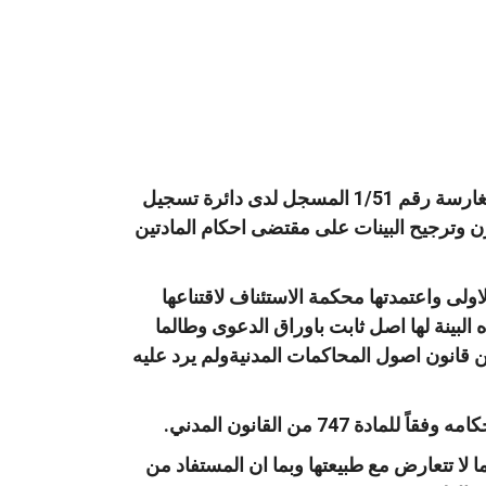
وحيث أن العلاقة بين الفريقين بصفتهم الواردة بلائحة الدعوى هي علاقة عقدية يحكمها عقد المغارسة رقم 1/51 المسجل لدى دائرة تسجيل
ع تقوم بوزن وترجيح البينات على مقتضى احكام المادتين
ولى واعتمدتها محكمة الاستئناف لاقتناعها
ه البينة لها اصل ثابت باوراق الدعوى وطالما
ير الخبرة موفياً للغرض الذي اجري من اجله واشتمل على عناصره الواردة بالمادة 83 من قانون اصول المحاكمات المدنيةولم يرد عليه
7 من القانون المدني.
ة فيما لا تتعارض مع طبيعتها وبما ان المستفاد من