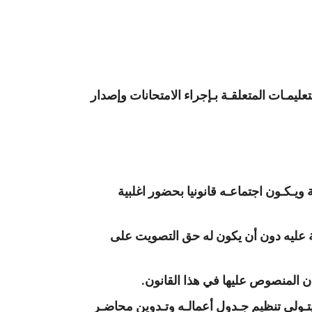
تعليمـات المتعلقـة بـإجراء الامتحانات وإصدار
ويـكـون اجتماعـه قانونيا بحضور اغلبية
 عليه دون أن يكون له حق التصويت على
 المنصوص عليها في هذا القانون.
تـولى تنظيم جـدول أعمالـه وتـدوين محاضـر