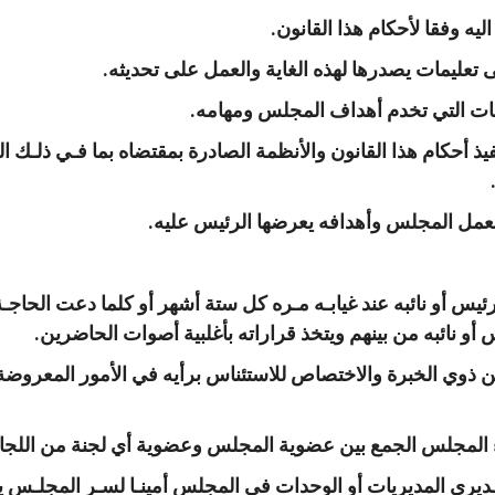
ليه وفقا لأحكام هذا القانون.
 تعليمات يصدرها لهذه الغاية والعمل على تحديثه.
ت التي تخدم أهداف المجلس ومهامه.
فيذ أحكام هذا القانون والأنظمة الصادرة بمقتضاه بما فـي ذلـك ال
بعمل المجلس وأهدافه يعرضها الرئيس عليه.
يس أو نائبه عند غيابـه مـره كل ستة أشهر أو كلما دعت الحاجـة 
 أو نائبه من بينهم ويتخذ قراراته بأغلبية أصوات الحاضرين.
ذوي الخبرة والاختصاص للاستئناس برأيه في الأمور المعروضة
 المجلس الجمع بين عضوية المجلس وعضوية أي لجنة من اللجان
مـديري المديريات أو الوحدات في المجلس أمينـا لسـر المجلـس ي