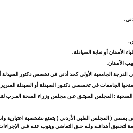
ني.
س.
طباء الأسنان أو نقابة الصيادلة.
يب الأسنان.
الدرجة الجامعية الأولى كحد أدنى في تخصص دكتور الصيدلة أو
 تمنحها الجامعات في تخصصي دكتـور الصيدلة أو الصيدلة السريري
صحية : المجلس المنبثـق عـن مجلس وزراء الصحة العـرب لتنظي
يسمى ( المجلس الطبي الأردني ) يتمتع بشخصية اعتبارية واستق
مة لتحقيق أهدافـه ولـه حـق التقاضي وينوب عنـه فـي الإجراءات ا