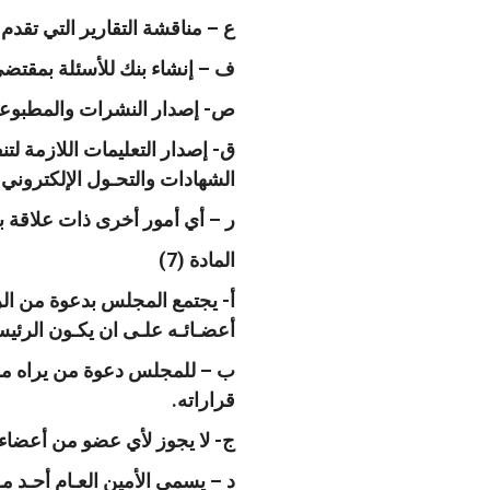
ع – مناقشة التقارير التي تقدم ا
ف – إنشاء بنك للأسئلة بمقتضى
ص- إصدار النشرات والمطبوعا
ق- إصدار التعليمات اللازمة لتن
الشهادات والتحـول الإلكتروني.
ر – أي أمور أخرى ذات علاقة 
المادة (7)
أ- يجتمع المجلس بدعوة من الرئ
أعضـائـه علـى ان يكـون الرئيس
ب – للمجلس دعوة من يراه من 
قراراته.
ج- لا يجوز لأي عضو من أعضاء
د – يسمي الأمين العـام أحـد 