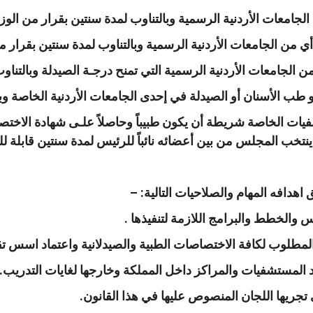
يات الخاصة شريطة أن يكون طبيباً وحاصلاً علـى شهادة الاختصاص
تخب المجلس من بين أعضائه نائباً للرئيس لمدة سنتين قابلة للت
هدافه المهام والصلاحيات التالية: –
س والخطط والبرامج اللازمة لتنفيذها .
مطلوب لكافة الاختصاصات الطبية والصيدلانية واعتماد اسس تقي
 المستشفيات والمراكز داخل المملكة وخارجها لغايات التدريب.
تي تجريها اللجان المنصوص عليها في هذا القانون.