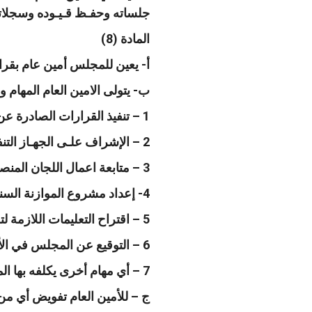
جلساته وحفـظ قـيـوده وسجلاته 
المادة (8)
أ- يعين للمجلس أمين عام بقرا
ب- يتولى الامين العام المهام وا
1 – تنفيذ القرارات الصادرة عن المجلس.
2 – الإشراف علـى الجهـاز التنفيذي للأمانة العامـة للمجلـس وإعداد الهيكـل التنظيمي له.
3 – متابعة اعمال اللجان المنصوص عليها في هذا القانون وتقديم تقارير دورية للمجلس عن عملها .
4- إعداد مشروع الموازنة السنوية والبيانات المالية الختامية والتقرير السنوي ورفعها إلى المجلس لاقرارها.
5 – اقتراح التعليمات اللازمة لتطوير آليات عمل المجلس والامانة العامة وتقديم التوصيات اللازمة لهذه الغاية ورفعها للمجلس لإقرارها.
6 – التوقيع عن المجلس في الأمور التي يفوضه بها.
7 – أي مهام أخرى يكلفه بها المجلس أو الرئيس.
ج – للأمين العام تفويض أي م