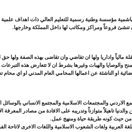
هاشمية مؤسسة وطنية رسمية للتعليم العالي ذات اهداف علمية ا
تنشئ فروعاً ومراكز ومكاتب لها داخل المملكة وخارجها.
 مالياً واداريا ولها ان تقاضي وان تقاضى بهذه الصفة ولها حق 
ح والوصايا والهبات وغيرها بشرط ان لا تتعارض هذه التبرعات 
ائية او الناشئة عن اعمالها المحامي العام المدني او اي محام تعين
 الاردني والمجتمعات الاسلامية والمجتمع الانساني بالوسائل ال
والدنيا تاهيلاً متوازناً وتدريبه على الافادة من مصادر المعرفة ا
م من حيث كونه طريقة حياة ومنهج عمل.
ة العربية ولغات الشعوب الاسلامية واللغات الاخرى لاتاحة الف