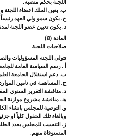
اللجنة بحكم منصبه.
ب. يعين الملك اعضاء اللجنة وه
ج. يكون سمو ولي العهد رئيساً لل
د. يكون تعيين عضو اللجنة لمدة 
المادة (8)
صلاحيات اللجنة
تتولى اللجنة المسؤوليات والصل
أ . رسم السياسة العامة للجامع
ب. دعم استقلال الجامعة العلمي
ج. المساهمة في تامين الموارد ا
د. مناقشة التقرير السنوي الم
هـ. مناقشة مشروع موازنة الج
و. التوصية للمجلس بانشاء الك
وبالغاء تلك الحقول كلياً او جزئ
ز. التنسيب للمجلس بعدد الطل
المستوفاة منهم.