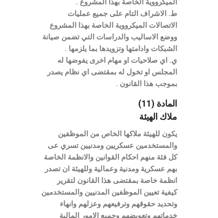
الميكرووية الخاصة بهذا المشروع .
ط. الاشراف التام على جميع عمليات
الاتصالات الميكرووية الخاصة بهذا المشروع
ووضع الاساليب والدراسات التي تضمن صيانة
الشبكات وادامتها وتزويدها بما يلزمها .
ي. اي صلاحيات او مهام اخرى يفوضها له
المجلس او تخول له بمقتضى اي نظام يصدر
بموجب هذا القانون .
المادة (11)
ملاك الهيئة
يكون للهيئة ملاكها الخاص من الموظفين
والمستخدمين عسكريين ومدنيين تسري عى
كل فئة منهم احكام القوانين والانظمة الخاصة
بهم عسكرية ومدنية وعمالية وللهيئة ان تصدر
انظمة خاصة بمقتضى هذا القانون لتقرير
كيفية تعيين الموظفين المدنيين والمستخدمين
وتحديد حقوقهم وترفيعهم وعزلهم وانهاء
خدماتهم وتعويضهم وجميع الامور المالية