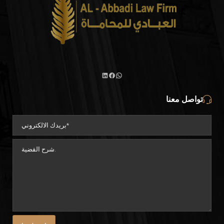
واتساب
لينكد
فيسبوك
تواصل معنا
إن