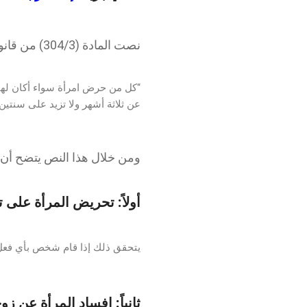
نصت المادة (304/3) من قانون العقوبات الأردني على ما يلي:
“كل من حرض امرأة سواء أكان لها 
عن ثلاثة أشهر ولا تزيد على سنتين.
ومن خلال هذا النص يتضح أن 
أولاً: تحريض المرأة على 
يتحقق ذلك إذا قام شخص بأي فعل أ
ثانياً: إفساد المرأة عن زوج