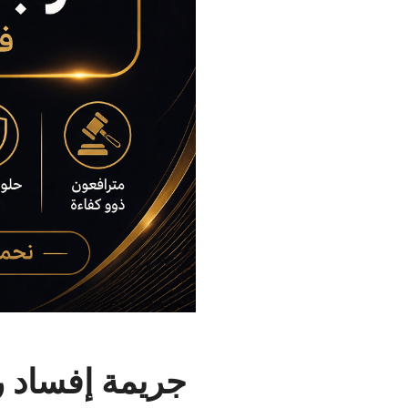
جريمة إفساد ر