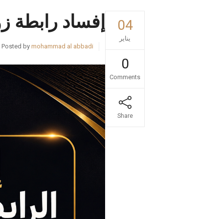
إفساد رابطة زو
04
يناير
Posted by
mohammad al abbadi
0
Comments
Share