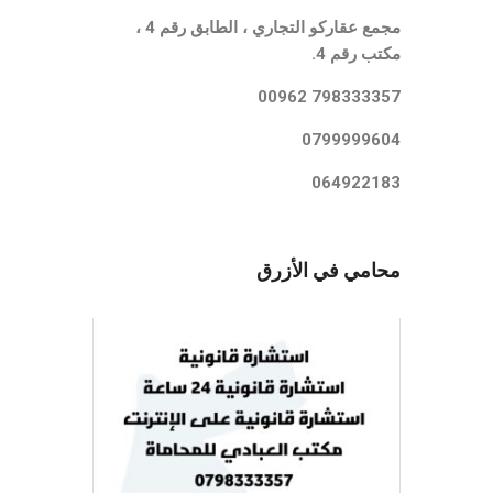
مجمع عقاركو التجاري ، الطابق رقم 4 ،
مكتب رقم 4.
798333357 00962
0799999604
064922183
محامي في الأزرق