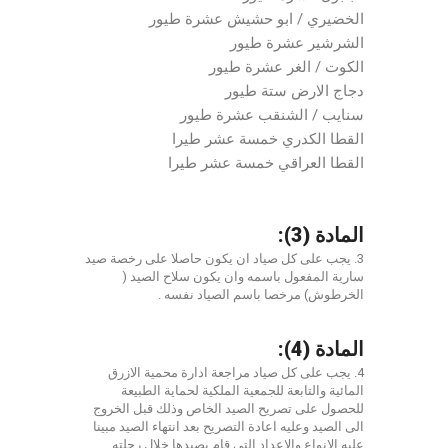
الخضيري / ابو حشيش عشرة طيور
الشرشير عشرة طيور
الكوت / الغر عشرة طيور
دجاج الارض ستة طيور
سنايب / الشنقب عشرة طيور
القطا الكدري خمسة عشر طيرا
القطا العراقي خمسة عشر طيرا
المادة (3):
3. يجب على كل صياد ان يكون حاصلا على رخصة صيد
سارية المفعول باسمه وان يكون سلاح الصيد (
الخرطوش) مرخصا باسم الصياد نفسه .
المادة (4):
4. يجب على كل صياد مراجعة ادارة محمية الازرق
المائية والتابعة للجمعية الملكية لحماية الطبيعة
للحصول على تصريح الصيد الخاص وذلك قبل الخروج
الى الصيد وعليه اعادة التصريح بعد انتهاء الصيد مبينا
عليه الانواع والاعداد التي قام بصيدها خلال رحلته