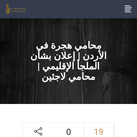
محامي هجرة في
الأردن | إعلان بشأن
الملجأ الإقليمي |
محامي لاجئين
0
19