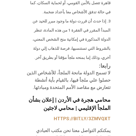
قاهرة تتصل بالأمن القومي، أو لحماية السكان، كما
في حالة تدفق الأشخاص معا بأعداد ضخمة.
3. إذا حدث أن قررت دولة ما وجود مبرر للحيد عن
المبدأ المقرر في الفقرة 1 من هذه المادة، تنظر
الدولة المذكورة في إمكانية منح الشخص المعني،
بالشروط التي تستنسبها، فرصة للذهاب إلي دولة
أخري، وذلك إما بمنحه ملجأ مؤقتا أو بطريق آخر.
رابعا:
لا تسمح الدولة مانحة الملجأ، للأشخاص الذين
حصلوا علي ملجأ فيها، بالقيام بأية أنشطة
تتعارض مع مقاصد الأمم المتحدة ومبادئها.
محامي هجرة في الأردن | إعلان بشأن
الملجأ الإقليمي | محامي لاجئين
HTTPS://BIT.LY/3ZMVQXT
يمكنكم التواصل معنا نحن مكتب العبادي