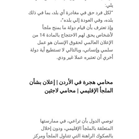
يلي:
“لكل فرد حق في مغادرة أي بلد، بما في ذلك
بلده، وفي العودة إلي بلده”،
وإذ تعترف بأن قيام دولة ما بمنح ملجأ
لأشخاص يحق لهم الاحتجاج بالمادة 14 من
الإعلان العالمي لحقوق الإنسان هو عمل
سلمي وإنساني، وبالتالي لا تستطيع أية دولة
أخري أن تعتبره عملا غير ودي.
محامي هجرة في الأردن | إعلان بشأن
الملجأ الإقليمي | محامي لاجئين
توصي الدول بأن تراعي، في ممارستها
المتعلقة بالملجأ الإقليمي، ودون إخلال
بالصكوك الراهنة التي تتناول الملجأ ومركز