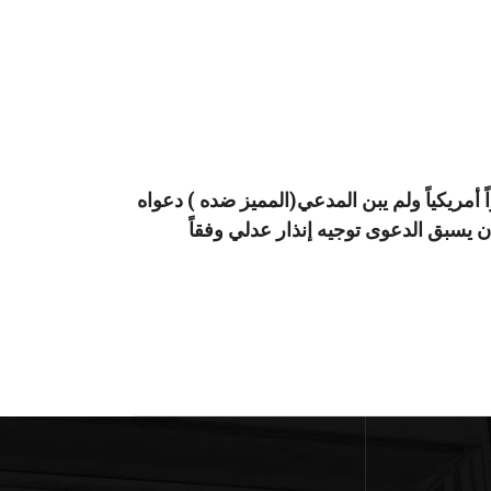
وى هو المطالبة بسندات إمانة عددها أحد عشر سنداً بقيمة (79440) دولاراً أمريكياً ولم يبن المدعي(المميز ضده ) دعواه
أن يسبق الدعوى توجيه إنذار عدلي وفقاً