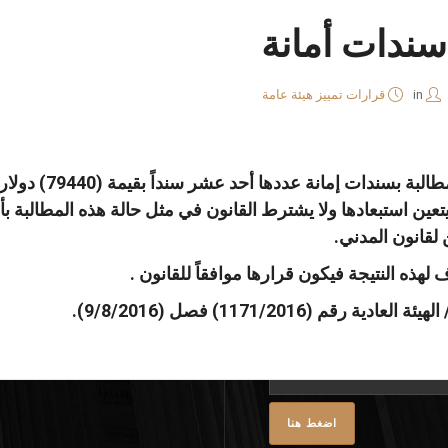
 سندات أمانة
in
قرارات تمييز هيئة عامة
نا
واتساب
لينكد
فيسبوك
حيث إن موضوع الدع
 يتعين استبعادها ولا يشترط القانون في مثل حالة هذه المطالبة ب
إن
ذه النتيجة فيكون قرارها موافقاً للقانون .
م (1171/2016) فصل (9/8/2016).