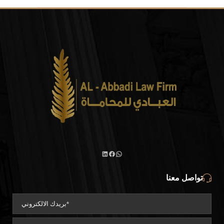
واتساب
لينكد
فيسبوك
تواصل معنا
إن