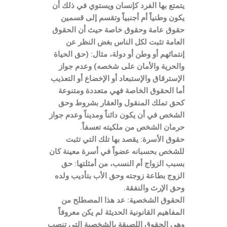
يتمتع بها الفرد كإنسان ويستوي في ذلك أن
يكون وطنياً أم أجنبياً وتقسم إلى قسمين
حقوق عامة وحقوق خاصة حيث أن الحقوق
العامة تثبت لكل الناس بغض النظر عن
إنتمائهم أو وطن أو دولة، مثال: (حق الحياة
والحرية والأمان على شخصه) وعدم جواز
الإسترقاق والإستبعاد أو الإخضاع أو التعذيب
أما الحقوق الخاصة فهي متعددة ومتنوعة
كحق تملك المنقول والعقار بشروط وحق
الشخص في أن يكون دائناً ومديناً وعدم جواز
حرمان الشخص من ملكيته تعسفاً.
حقوق الأسرة: يقصد بها تلك التي تثبت
للشخص بحسبانه عضواً في أسرة معينة كان
بسبب الزواج أم النسب، من أمثلتها: حق
الزوج بطاعة زوجته وحق الأب بتأديب ولده
وحق الإرث والنفقة.
الحقوق الشخصية: عد هذا المصطلح من
المفاهيم القانونية الحديثة لم يكن معروفاً
وهي الحقوق اللصيقة بالشخصية التي تنصب