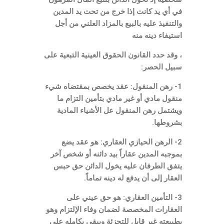
في أي يد كانت إذا خرج من تحت يد المدين
والتنفيذ عليه بالبيع بالمزاد العلني من أجل
استيفاء دينه منه
، وقد حدد القانون الحقوق العينية التبعية على
سبيل الحصر:
1- رهن المنقول: عقد يخصص بمقتضاه شيء
منقول مادي أو غير مادي بتأمين التزام ما
ويشتمل رهن المنقول عل الأشياء المادية
بشروطها.
2- الرهن الحيازي العقاري: هو عقد يضع
بموجبه المدين عقاراً بيد دائنه أو شخص آخر
يتفق الطرفان عليه يخول الدائن حق حبس
العقار إلى أن يدفع له دينه تماماً.
3- التأمين العقاري: هو حق عيني على
العقارات المخصصة لضمان وفاء الإلتزام وهو
بطبيعته غير قابل للتجزئة ويبقى بكامله على