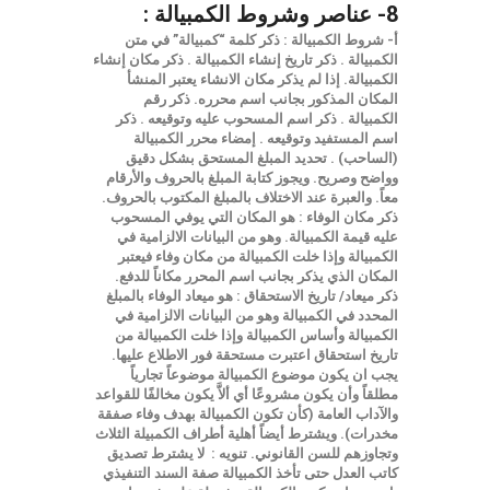
8- عناصر وشروط الكمبيالة :
أ- شروط الكمبيالة :
ذكر كلمة “كمبيالة” في متن
الكمبيالة .
ذكر تاريخ إنشاء الكمبيالة .
ذكر مكان إنشاء
الكمبيالة. إذا لم يذكر مكان الانشاء يعتبر المنشأ
المكان المذكور بجانب اسم محرره.
ذكر رقم
الكمبيالة .
ذكر اسم المسحوب عليه وتوقيعه .
ذكر
اسم المستفيد وتوقيعه .
إمضاء محرر الكمبيالة
(الساحب) .
تحديد المبلغ المستحق بشكل دقيق
وواضح وصريح. ويجوز كتابة المبلغ بالحروف والأرقام
معاً. والعبرة عند الاختلاف بالمبلغ المكتوب بالحروف.
ذكر مكان الوفاء : هو المكان التي يوفي المسحوب
عليه قيمة الكمبيالة. وهو من البيانات الالزامية في
الكمبيالة وإذا خلت الكمبيالة من مكان وفاء فيعتبر
المكان الذي يذكر بجانب اسم المحرر مكاناً للدفع.
ذكر ميعاد/ تاريخ الاستحقاق : هو ميعاد الوفاء بالمبلغ
المحدد في الكمبيالة وهو من البيانات الالزامية في
الكمبيالة وأساس الكمبيالة وإذا خلت الكمبيالة من
تاريخ استحقاق اعتبرت مستحقة فور الاطلاع عليها.
يجب ان يكون موضوع الكمبيالة موضوعاً تجارياً
مطلقاً وأن يكون مشروعًا أي ألاَّ يكون مخالفًا للقواعد
والآداب العامة (كأن تكون الكمبيالة بهدف وفاء صفقة
مخدرات).
ويشترط أيضاً أهلية أطراف الكمبيلة الثلاث
وتجاوزهم للسن القانوني.
تنويه : لا يشترط تصديق
كاتب العدل حتى تأخذ الكمبيالة صفة السند التنفيذي