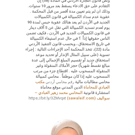
ونص قانون التجارة الأردني في المادة (58) إن
التقادم على حق الادعاء يسقط بعد مرور 10 سنوات.
وذلك ان لم يتم تعيين مدة أقصر من قبل المحكمة .
عقوبة عدم سداد الكمبيالة في قانون الكمبيالات
الجديد في الأردن
لم يعد هنالك عقوبة حبس لمدة 90
يوم لعدم تسديد الكمبيالة التي تقل عن 5 آلاف دينار
في قانون الكمبيالات الجديد في الأردن ، فكيف تضمن
الناس حقوقها إذاً ؟
في حال عدم استيفاء الكمبيالة
في تاريخ الاستحقاق
، وبحسب قانون التنفيذ الأردني
مادة (22)، تتخذ المحكمة أحد الإجراءات التالية :
إجراء
تسوية (على سبيل المثال الإنذار أو تحديد موعد
استحقاق جديد أو تقسيم المبلغ الإجمالي إلى عدة
مبالغ تقسطّ شهرياً)
حجز الأملاك المنقولة وغير
المنقولة المسحوب عليه .
اقتطاع جزء من مرتب
المسحوب عليه إذا كان موظفاً .
محامي كمبيالة
محامي مطالبات مالية
رقم محامي أردني
مكتب
العبادي للمحاماة
الدين المدني
موقع محاماة
استشارة قانونية
المحامي محمد زهير العبادي –
سواليف (sawaleif.com)
https://bit.ly/3ZMvqxt