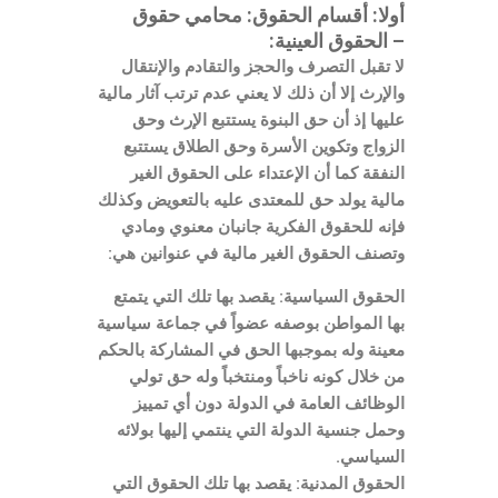
أولا: أقسام الحقوق: محامي حقوق
– الحقوق العينية:
لا تقبل التصرف والحجز والتقادم والإنتقال
والإرث إلا أن ذلك لا يعني عدم ترتب آثار مالية
عليها إذ أن حق البنوة يستتبع الإرث وحق
الزواج وتكوين الأسرة وحق الطلاق يستتبع
النفقة كما أن الإعتداء على الحقوق الغير
مالية يولد حق للمعتدى عليه بالتعويض وكذلك
فإنه للحقوق الفكرية جانبان معنوي ومادي
وتصنف الحقوق الغير مالية في عنوانين هي:
الحقوق السياسية: يقصد بها تلك التي يتمتع
بها المواطن بوصفه عضواً في جماعة سياسية
معينة وله بموجبها الحق في المشاركة بالحكم
من خلال كونه ناخباً ومنتخباً وله حق تولي
الوظائف العامة في الدولة دون أي تمييز
وحمل جنسية الدولة التي ينتمي إليها بولائه
السياسي.
الحقوق المدنية: يقصد بها تلك الحقوق التي