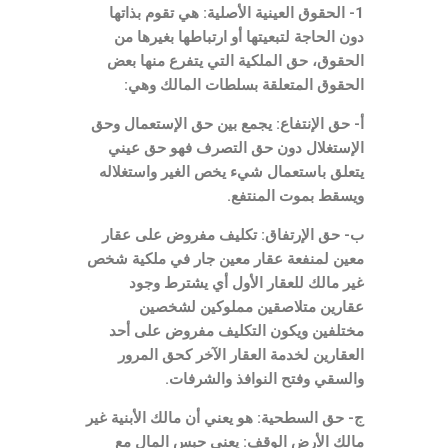
1- الحقوق العينية الأصلية: هي تقوم بذاتها
دون الحاجة لتبعيتها أو ارتباطها بغيرها من
الحقوق، حق الملكية التي يتفرع منها بعض
الحقوق المتعلقة بسلطات المالك وهي:
أ- حق الإنتفاع: يجمع بين حق الإستعمال وحق
الإستغلال دون حق التصرف فهو حق عيني
يتعلق باستعمال شيء يخص الغير واستغلاله
ويسقط بموت المنتفع.
ب- حق الإرتفاق: تكليف مفروض على عقار
معين لمنفعة عقار معين جار في ملكية شخص
غير مالك للعقار الأول أي يشترط وجود
عقارين متلاصقين مملوكين لشخصين
مختلفين ويكون التكليف مفروض على أحد
العقارين لخدمة العقار الآخر كحق المرور
والسقي وفتح النوافذ والشرفات.
ج- حق السطحية: هو يعني أن مالك الأبنية غير
مالك الأرض الوقف: يعني حبس المال مع