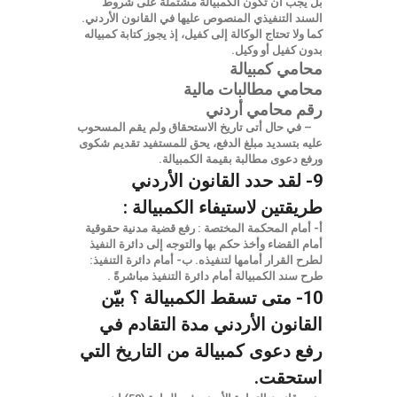
بل يجب ان تكون الكمبيالة مشتملة على شروط
السند التنفيذي المنصوص عليها في القانون الأردني.
كما ولا تحتاج الوكالة إلى كفيل، إذ يجوز كتابة كمبياله
بدون كفيل أو وكيل.
محامي كمبيالة
محامي مطالبات مالية
رقم محامي أردني
– في حال أتى تاريخ الاستحقاق ولم يقم المسحوب
عليه بتسديد مبلغ الدفع، يحق للمستفيد تقديم شكوى
ورفع دعوى مطالبة بقيمة الكمبيالة.
9- لقد حدد القانون الأردني
طريقتين لاستيفاء الكمبيالة :
أ- أمام المحكمة المختصة : رفع قضية مدنية حقوقية
أمام القضاء وأخذ حكم بها والتوجه إلى دائرة النفيذ
لطرح القرار أمامها لتنفيذه.
ب- أمام دائرة التنفيذ:
طرح سند الكمبيالة أمام دائرة التنفيذ مباشرةً .
10- متى تسقط الكمبيالة ؟
بيّن
القانون الأردني مدة التقادم في
رفع دعوى كمبيالة من التاريخ التي
استحقت.