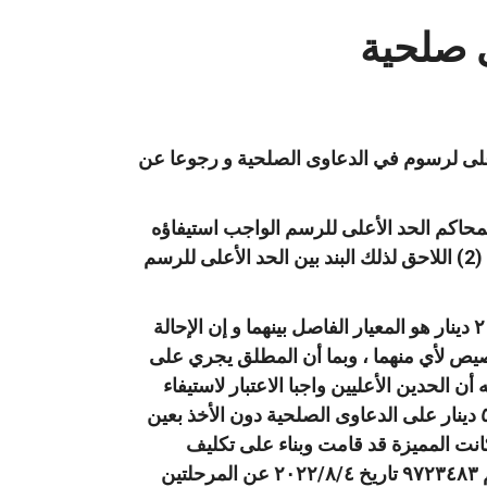
 صلحية
لأعلى لرسوم في الدعاوى الصلحية و رجوعا عن
ن الجدول الملحق بنظام رسوم المحاكم الحد الأعلى للرسم الواجب استيفاؤه
بمبلغ و قدره ١٢٠٠ دينار إذا كانت قيمة الدعوى لا تتجاوز مبلغا وقدره ٢٠٠٠٠٠دينار، كما أن البند (2) اللاحق لذلك البند بين الحد الأعلى للرسم
3️⃣ وبما أن المشرع بين الحدين الأعليين لاستيفاء الرسم في الدعوى البدائية معتبرا مبلغ ٢٠٠٠٠٠ دينار هو المعيار الفاصل بينهما و إن الإحالة
صيص لأي منهما ، وبما أن المطلق يجري على
المدني، الأمر الذي يغدو معه أن الحدين الأعليين واجبا الاعتبار لاستيفاء
الرسم بالنسبة للدعاوى الصلحية، وبالتالي لا يرد القول بتطبيق الحد الأعلى و البالغ مقداره ٥٠٠٠ دينار على الدعاوى الصلحية دون الأخذ بعين
وكانت المميزة قد قامت وبناء على تكليف
محكمة البداية بصفتها الاستئنافية بدفع فرق رسم مقداره ٥٢٩٥دينار بموجب الوصل المالي رقم ٩٧٢٣٤٨٣ تاريخ ٢٠٢٢/٨/٤ عن المرحلتين