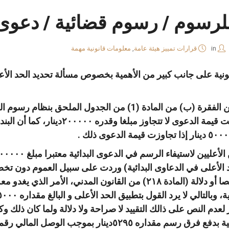
للرسوم / رسوم قضائية / دعوى
in
قرارات تمييز هيئة عامة
,
معلومات قانونية مهمة
قانونية على جانب كبير من الأهمية بخصوص مسألة تحديد الحد ا
2️⃣ بين المشرع في البند (١) من الفقرة (ب) من المادة (1) م
د الأعلى في الدعاوى البدائية) وردت على سبيل العموم دون تخ
إطلاقه إذا لم يقم دليل التقييد نصا أو دلالة (المادة ٢١٨) من القانون 
نا
واتساب
لينكد
فيسبوك
ر لعدم النص على ذالك التقييد لا صراحة ولا دلالة ولما كان ذلك 
إن