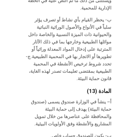
ويستثنى من ذلك ما تم النص عليه في الخطة
الإدارية للمحمية.
ب- يحظر القيام بأي نشاط أو تصرف يؤثر
سلباً في الأنواع والأصول الوراثية النباتية
والحيوانية ذات الميزة النسبية والخاصة داخل
موائلها الطبيعية وخارجها بما في ذلك الآثار
المترتبة على إدخال المواد المعدلة وراثياً أو
تطويرها أو الاتجار بها في المحمية الطبيعية.ج-
تحدد شروط ترخيص الأنشطة في المحمية
الطبيعية بمقتضى تعليمات تصدر لهذه الغاية،
قانون حماية البيئة.
المادة (13)
أ– ينشأ في الوزارة صندوق يسمى (صندوق
حماية البيئة) يهدف إلى حماية البيئة
والمحافظة على عناصرها من خلال تمويل
المشاريع والأنشطة وفق الأولويات البيئية.
ب- يكون للصندوق حساب خاص.