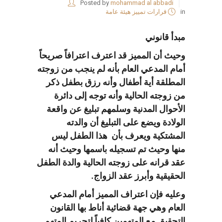
Posted by
mohammad al abbadi
in
قرارات تمييز هيئة عامة
مبدأ قانوني
وحيث أن المميز قد اعترف اعترافاً صريحاً
أمام المدعي العام بأنه لم ينجب من زوجته
المطلقة أية أطفال وأنه رزق بطفل ذكر
من زوجته الحالية وأنه توجه إلى دائرة
الأحوال المدنية وسلمهم تبليغ عن واقعة
الولادة ويضع على التبليغ أن والدته
المشتكية ويعرف بأن هذا الطفل ليس
منها وحيث تم تسجيله باسمها وحيث أنه
عقد قرانه على زوجته الحالية والدة الطفل
الحقيقية وأبرز عقد الزواج.
وعليه فإن اعتراف المميز أمام المدعي
العام وهي جهة قضائية أناط بها القانون
التحقيق مع المتهمين كافياً لتجريم المتهم