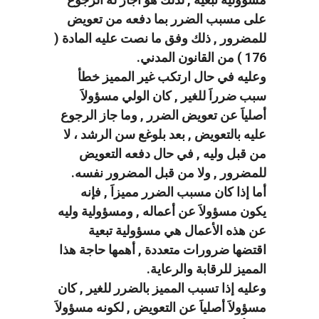
على مسبب الضرر بما دفعه من تعويض
للمضرور , ذلك وفق ما نصت عليه المادة (
176 ) من القانون المدني.
وعليه في حال ارتكب غير المميز خطأ
سبب ضرراَ للغير , كان الولي مسؤولاَ
أصلياَ عن تعويض الضرر , وما جاز الرجوع
عليه بالتعويض , بعد بلوغع سن الرشد ، لا
من قبل وليه , في حال دفعه التعويض
للمضرور , ولا من قبل المضرور نفسه.
أما إذا كان مسبب الضرر مميزاَ , فإنه
يكون مسؤولاَ عن أعماله , ومسؤولية وليه
عن هذه الأعمال هي مسؤولية تبعية
اقتضها ضرورات متعددة , أهمها حاجة هذا
المميز للرقابة والرعاية.
وعليه إذا تسبب المميز بالضرر للغير , كان
مسؤولاَ أصلياَ عن التعويض , لكونه مسؤولاَ