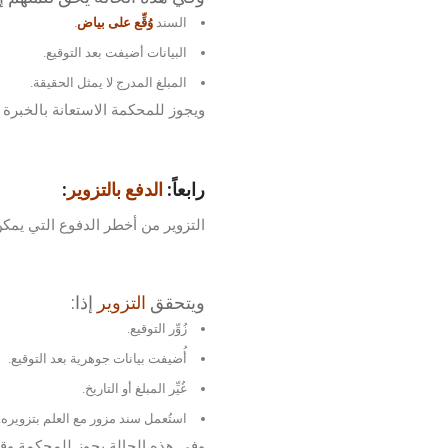
السند
وُقِّع على بياض
.
البيانات أضيفت بعد التوقيع.
المبلغ المدرج لا يمثل الحقيقة.
ويجوز للمحكمة الاستعانة بالخبرة 
رابعاً:
الدفع بالتزوير
:
التزوير من أخطر الدفوع التي يمكن
ويتحقق
التزوير
إذا:
زُوِّر التوقيع.
أُضيفت بيانات جوهرية بعد التوقيع.
غُيِّر المبلغ أو التاريخ.
استُعمل سند مزور مع العلم بتزويره.
وفي هذه الحالة يجوز للمحكمة وق