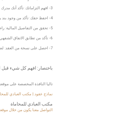
3- افهم التزاماتك: تأكد أنك مدرك لكل ما يتطلبه منك العقد.
4- احفظ حقك: تأكد من وجود بند ينص على طريقة فسخ العقد أو التعامل مع النزاعات.
5- تحقق من التفاصيل المالية: راجع كل ما يتعلق بالمبالغ المستحقة، المواعيد، والغرامات.
6- تأكد من تطابق الاتفاق الشفهي والمكتوب: لا تعتمد على الكلام فقط، كل شيء يجب أن يكون موثقًا.
7- احصل على نسخة من العقد: لضمان إمكانية الرجوع إليه لاحقًا.
باختصار: افهم كل شيء قبل التو
تاليا النافذة المخصصة على موقعنا
نماذج عقود | مكتب العبادي للمحا
مكتب العبادي للمحاماة
التواصل معنا يكون من خلال موقعنا