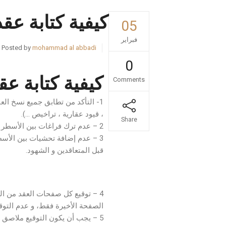
كيفية كتابة عقد
05
فبراير
Posted by
mohammad al abbadi
0
كيفية كتابة عق
Comments
1- التأكد من تطابق جميع نسخ العق
، قيود عقارية ، تراخيص …).
Share
2 – عدم ترك فراغات بين الأسطر لمنع التحشية و الإضافة اللاحقة.
قبل المتعاقدين و الشهود.
نصائح عند كتابة عقد
4 – توقيع كل صفحات العقد من المت
الصفحة الأخيرة فقط، و عدم التوقي
5 – يجب أن يكون التوقيع ملاصق للسطر الأخير في كل صفحة، و عدم ترك فراغ، لأن التوقيع يشمل كل ما هو فوقه.