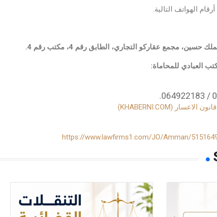
رقام الهواتف التالية.
حسين، مجمع عقاركو التجاري، الطابق رقم 4، مكتب رقم 4.
تب العبادي للمحاماة:
سار (KHABERNI.COM)
https://www.lawfirms1.com/JO/Amman/5151649