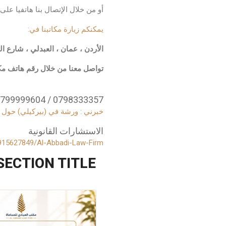
أو من خلال الإتصال بنا هاتفيا على أ
يمكنكم زيارة مكاتبنا في:
الأردن ، عمان ، العبدلي ، شارع الملك 
تواصل معنا من خلال رقم هاتف مك
0798333357 / 0799999604 / 064922183.
خبرني : ورشة في (بيركيلي) حول قانون الاع
الاستشارات القانونية
15627849/Al-Abbadi-Law-Firm
SECTION TITLE