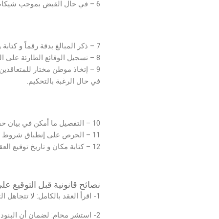
6 – في حال القبض بموجب شيكات أو حوالات ذكر رقمها و تاريخها و قيمتها و اسم المصرف أو الشركة التي تم التحويل عن طريقها.
محامي
7 – ذكر المبالغ بدقة رقماً و كتابة و تفقيطها، و كتابة التواريخ الهامة بالأرقام و الحروف.
8 – تسجيل الوقائع الطارئة على العقد على جميع النسخ أو بمحضر لاحق وتوقيعها مع الشهود (مثل إستلام مبلغ أو حصول التسليم أو الفراغ).
9 – إتخاذ موطن مختار للمتعاقدين
في حال الرغبة بالتحكيم.
شروط كتابة عقد
10 – التفصيل ما أمكن في بيان حقوق وإلتزامات الطرفين وإستعمال لغة قانونية سليمة في بيان ذلك، لأن البيان يطرد الشيطان.
11 – الحرص على إنطباق شروط العقد مع أحكام القانون وعدم مخالفته لقواعد النظام العام.
12 – كتابة مكان و تاريخ توقيع العقد وعدد النسخ التي تم توقيعها.
نصائح قانونية قبل التوقيع على
1- اقرأ العقد بالكامل: لا تتجاهل التفاصيل الصغيرة أو البنود المخفية.
2- استشر محامٍ: لضمان أن البنود تحمي حقوقك ولا تحتوي على ثغرات.