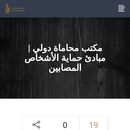
مكتب محاماة دولي |
مبادئ حماية الأشخاص
المصابين
0
19