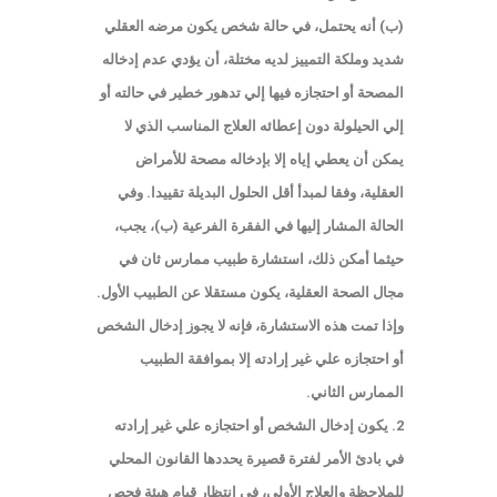
(ب) أنه يحتمل، في حالة شخص يكون مرضه العقلي
شديد وملكة التمييز لديه مختلة، أن يؤدي عدم إدخاله
المصحة أو احتجازه فيها إلي تدهور خطير في حالته أو
إلي الحيلولة دون إعطائه العلاج المناسب الذي لا
يمكن أن يعطي إياه إلا بإدخاله مصحة للأمراض
العقلية، وفقا لمبدأ أقل الحلول البديلة تقييدا. وفي
الحالة المشار إليها في الفقرة الفرعية (ب)، يجب،
حيثما أمكن ذلك، استشارة طبيب ممارس ثان في
مجال الصحة العقلية، يكون مستقلا عن الطبيب الأول.
وإذا تمت هذه الاستشارة، فإنه لا يجوز إدخال الشخص
أو احتجازه علي غير إرادته إلا بموافقة الطبيب
الممارس الثاني.
2. يكون إدخال الشخص أو احتجازه علي غير إرادته
في بادئ الأمر لفترة قصيرة يحددها القانون المحلي
للملاحظة والعلاج الأولي، في انتظار قيام هيئة فحص