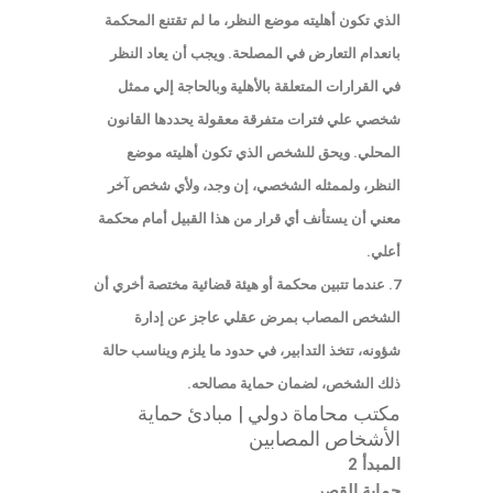
الذي تكون أهليته موضع النظر، ما لم تقتنع المحكمة
بانعدام التعارض في المصلحة. ويجب أن يعاد النظر
في القرارات المتعلقة بالأهلية وبالحاجة إلي ممثل
شخصي علي فترات متفرقة معقولة يحددها القانون
المحلي. ويحق للشخص الذي تكون أهليته موضع
النظر، ولممثله الشخصي، إن وجد، ولأي شخص آخر
معني أن يستأنف أي قرار من هذا القبيل أمام محكمة
أعلي.
7. عندما تتبين محكمة أو هيئة قضائية مختصة أخري أن
الشخص المصاب بمرض عقلي عاجز عن إدارة
شؤونه، تتخذ التدابير، في حدود ما يلزم ويناسب حالة
ذلك الشخص، لضمان حماية مصالحه.
مكتب محاماة دولي | مبادئ حماية
الأشخاص المصابين
المبدأ 2
حماية القصر