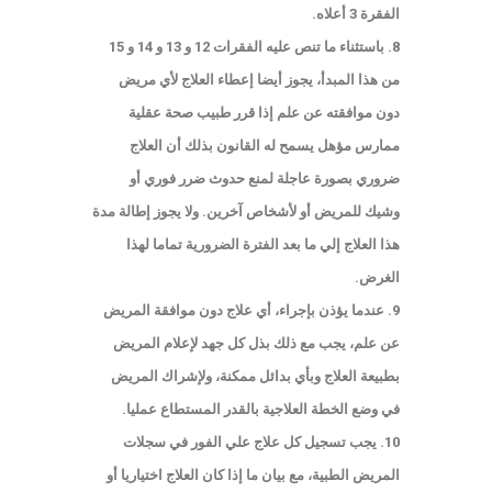
الفقرة 3 أعلاه.
8. باستثناء ما تنص عليه الفقرات 12 و 13 و 14 و 15
من هذا المبدأ، يجوز أيضا إعطاء العلاج لأي مريض
دون موافقته عن علم إذا قرر طبيب صحة عقلية
ممارس مؤهل يسمح له القانون بذلك أن العلاج
ضروري بصورة عاجلة لمنع حدوث ضرر فوري أو
وشيك للمريض أو لأشخاص آخرين. ولا يجوز إطالة مدة
هذا العلاج إلي ما بعد الفترة الضرورية تماما لهذا
الغرض.
9. عندما يؤذن بإجراء، أي علاج دون موافقة المريض
عن علم، يجب مع ذلك بذل كل جهد لإعلام المريض
بطبيعة العلاج وبأي بدائل ممكنة، ولإشراك المريض
في وضع الخطة العلاجية بالقدر المستطاع عمليا.
10. يجب تسجيل كل علاج علي الفور في سجلات
المريض الطبية، مع بيان ما إذا كان العلاج اختياريا أو