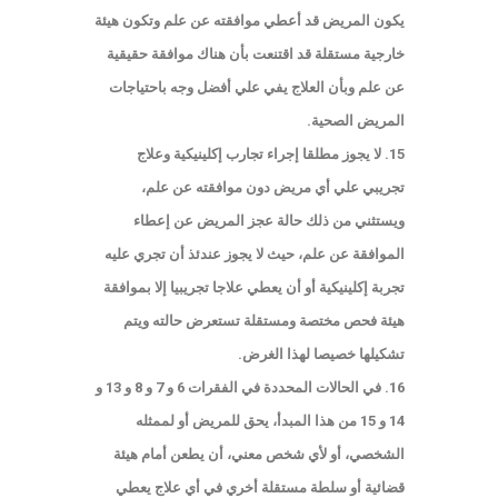
يكون المريض قد أعطي موافقته عن علم وتكون هيئة
خارجية مستقلة قد اقتنعت بأن هناك موافقة حقيقية
عن علم وبأن العلاج يفي علي أفضل وجه باحتياجات
المريض الصحية.
15. لا يجوز مطلقا إجراء تجارب إكلينيكية وعلاج
تجريبي علي أي مريض دون موافقته عن علم،
ويستثني من ذلك حالة عجز المريض عن إعطاء
الموافقة عن علم، حيث لا يجوز عندئذ أن تجري عليه
تجربة إكلينيكية أو أن يعطي علاجا تجريبيا إلا بموافقة
هيئة فحص مختصة ومستقلة تستعرض حالته ويتم
تشكيلها خصيصا لهذا الغرض.
16. في الحالات المحددة في الفقرات 6 و 7 و 8 و 13 و
14 و 15 من هذا المبدأ، يحق للمريض أو لممثله
الشخصي، أو لأي شخص معني، أن يطعن أمام هيئة
قضائية أو سلطة مستقلة أخري في أي علاج يعطي