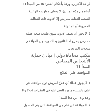
لراحة الآخرين. ورهنا بأحكام الفقرة 15 من المبدأ 11
أدناه من هذه المبادئ، لا يعطي ممارسو الرعاية
الصحية العقلية للمريض إلا الأدوية ذات الفعالية
المعروفة أو المثبوتة.
2. لا يجوز أن يصف الأدوية سوي طبيب صحة عقلية
ممارس يصرح له القانون بذلك، ويسجل الدواء في
سجلات المريض.
مكتب محاماة دولي | مبادئ حماية
الأشخاص المصابين
المبدأ 11
الموافقة علي العلاج
لا يجوز إعطاء أي علاج لمريض دون موافقته عن
علم، باستثناء ما يرد النص عليه في الفقرات 6 و 7 و 8
و 13 و 15 من هذا المبدأ.
2. الموافقة عن علم هي الموافقة التي يتم الحصول