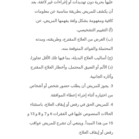
عليها بحرية دون تهديدات أو إغراءات غير لائقة، بعد
أن يكشف للمريض بطريقة مناسبة عن معلومات
كافية ومفهومة بشكل ولغة يفهمها المريض، عن:
(أ) التقييم التشخيصي،
(ب) الغرض من العلاج المقترح، وطريقته، ومدته
المحتملة والفوائد المتوقعة منه،
(ج) أساليب العلاج البديلة، بما فيها تلك الأقل تجاوزا،
(د) الألم أو الضيق المحتمل، وأخطار العلاج المقترح
وآثاره الجانبية.
3. يجوز للمريض أن يطلب حضور شخص أو أشخاص
من اختياره أثناء إجراء إعطاء الموافقة.
4. للمريض الحق في رفض أو إيقاف العلاج، باستثناء
الحالات المنصوص عليها في الفقرات 6 و 7 و 8 و 13 و
15 من هذا المبدأ. وينبغي أن تشرح للمريض عواقب
رفض أو إيقاف العلاج.